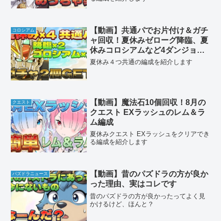
【動画】共通パでお片付け＆ガチ
コロシアム
ャ回収！夏休みゼローグ降臨、夏
休みコロシアムなど4ダンジョン
のF91周回パ
夏休み４つ共通の編成を紹介します
【動画】魔法石10個回収！8月の
クエスト
クエスト EXラッシュのレム＆ラ
ム編成
夏休みクエスト EXラッシュをクリアでき
る編成を紹介します
【動画】昔のパズドラの方が良か
パズドラニュース
った理由、実はコレです
昔のパズドラの方が良かったってよく見
かけるけど、ほんと？