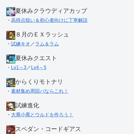
夏休みクラウディアカップ
・
高得点狙い＆初心者向けに丁寧解説
８月のＥＸラッシュ
・
試練キオ
／
ラム＆ラム
夏休みクエスト
・
Lv1～3
／
Lv4～5
からくりモトナリ
・
素材集め周回パならこれ！
試練進化
・
大喬小喬とウルドを作ろう！
スペダン・コードギアス