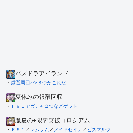
パズドラアイランド
・
厳選周回パ×６つがこれだ
夏休みの報酬回収
・
Ｆ９１でガチャ２つなどゲット！
魔夏の+限界突破コロシアム
・
Ｆ９１
／
レムラム
／
メイドセイナ
／
ビスマルク