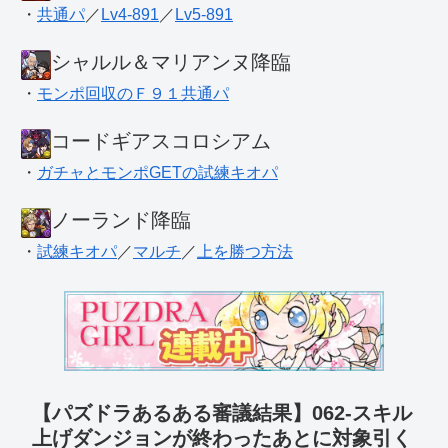
・
共通パ
／
Lv4-891
／
Lv5-891
シャルル＆マリアンヌ降臨
・
モンポ回収のＦ９１共通パ
コードギアスコロシアム
・
ガチャとモンポGETの試練キオパ
ノーランド降臨
・
試練キオパ
／
マルチ
／
上を勝つ方法
【パズドラあるある審議結果】062-スキル
上げダンジョンが終わったあとに対象引く