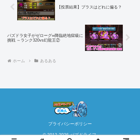
【投票結果】プラスはどれに偏る？
パズドラ女子がゼローグ∞降臨絶地獄級に
挑戦 ～ランク320vs幻龍王②
ホーム
あるある
プライバシーポリシー
© 2012-2026 パズドライフ.