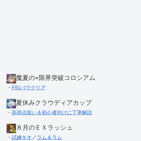
魔夏の+限界突破コロシアム
・
F91パでクリア
夏休みクラウディアカップ
・
高得点狙い＆初心者向けに丁寧解説
８月のＥＸラッシュ
・
試練キオ
／
ラム＆ラム