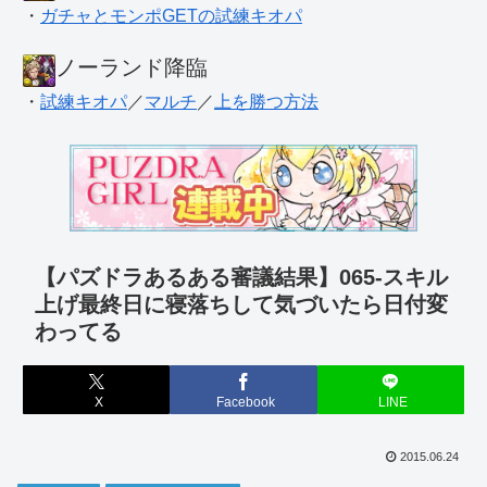
・
ガチャとモンポGETの試練キオパ
ノーランド降臨
・
試練キオパ
／
マルチ
／
上を勝つ方法
【パズドラあるある審議結果】065-スキル
上げ最終日に寝落ちして気づいたら日付変
わってる
X
Facebook
LINE
2015.06.24