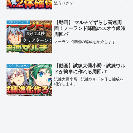
追うべき？
【動画】 マルチでずらし高速周
パズドラニュース
回！ノーランド降臨のスオウ銀時
周回パ
ノーランド降臨の編成を紹介します
【動画】試練大喬小喬・試練ウル
パズドラニュース
ドが簡単に作れる周回パ
試練大喬小喬・試練ウルドを作る編成を
紹介します。