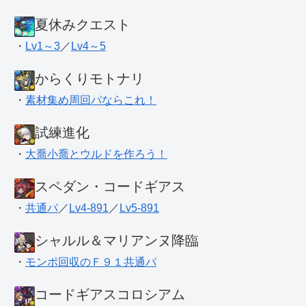
夏休みクエスト
・
Lv1～3
／
Lv4～5
からくりモトナリ
・
素材集め周回パならこれ！
試練進化
・
大喬小喬とウルドを作ろう！
スペダン・コードギアス
・
共通パ
／
Lv4-891
／
Lv5-891
シャルル＆マリアンヌ降臨
・
モンポ回収のＦ９１共通パ
コードギアスコロシアム