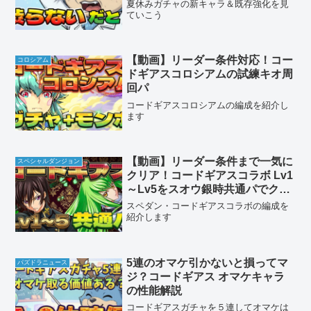
夏休みガチャの新キャラ＆既存強化を見
ていこう
【動画】リーダー条件対応！コー
コロシアム
ドギアスコロシアムの試練キオ周
回パ
コードギアスコロシアムの編成を紹介し
ます
【動画】リーダー条件まで一気に
スペシャルダンジョン
クリア！コードギアスコラボ Lv1
～Lv5をスオウ銀時共通パでクリ
ア
スペダン・コードギアスコラボの編成を
紹介します
5連のオマケ引かないと損ってマ
パズドラニュース
ジ？コードギアス オマケキャラ
の性能解説
コードギアスガチャを５連してオマケは