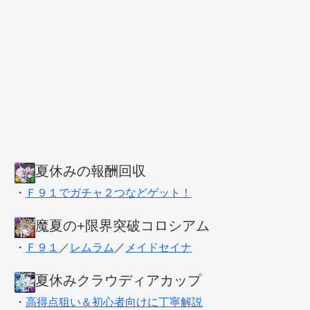
夏休みの報酬回収
・
Ｆ９１でガチャ２つなどゲット！
魔夏の+限界突破コロシアム
・
Ｆ９１
／
レムラム
／
メイドセイナ
夏休みクラウディアカップ
・
高得点狙い＆初心者向けに丁寧解説