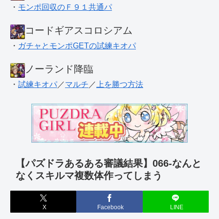
・
モンポ回収のＦ９１共通パ
コードギアスコロシアム
・
ガチャとモンポGETの試練キオパ
ノーランド降臨
・
試練キオパ
／
マルチ
／
上を勝つ方法
【パズドラあるある審議結果】066-なんと
なくスキルマ複数体作ってしまう
X
Facebook
LINE