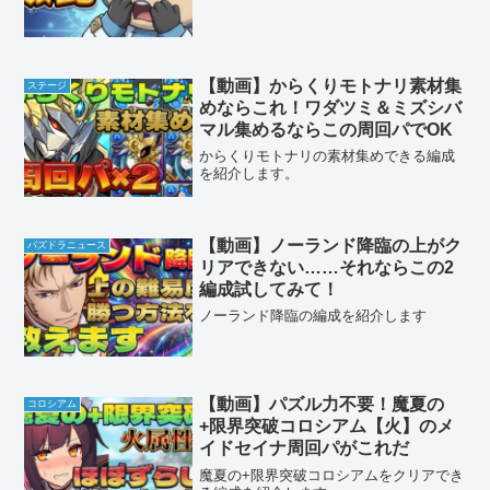
【動画】からくりモトナリ素材集
ステージ
めならこれ！ワダツミ＆ミズシバ
マル集めるならこの周回パでOK
からくりモトナリの素材集めできる編成
を紹介します。
【動画】ノーランド降臨の上がク
パズドラニュース
リアできない……それならこの2
編成試してみて！
ノーランド降臨の編成を紹介します
【動画】パズル力不要！魔夏の
コロシアム
+限界突破コロシアム【火】のメ
イドセイナ周回パがこれだ
魔夏の+限界突破コロシアムをクリアでき