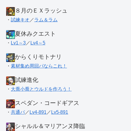
８月のＥＸラッシュ
・
試練キオ
／
ラム＆ラム
夏休みクエスト
・
Lv1～3
／
Lv4～5
からくりモトナリ
・
素材集め周回パならこれ！
試練進化
・
大喬小喬とウルドを作ろう！
スペダン・コードギアス
・
共通パ
／
Lv4-891
／
Lv5-891
シャルル＆マリアンヌ降臨