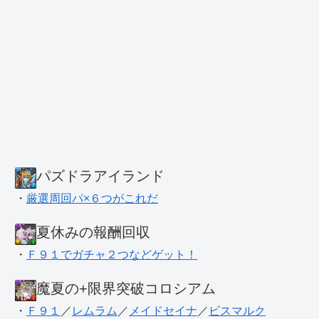
パズドラアイランド
・
厳選周回パ×６つがこれだ
夏休みの報酬回収
・
Ｆ９１でガチャ２つなどゲット！
魔夏の+限界突破コロシアム
・
Ｆ９１
／
レムラム
／
メイドセイナ
／
ビスマルク