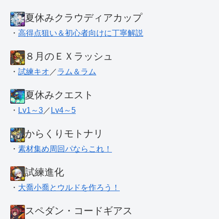
夏休みクラウディアカップ
・
高得点狙い＆初心者向けに丁寧解説
８月のＥＸラッシュ
・
試練キオ
／
ラム＆ラム
夏休みクエスト
・
Lv1～3
／
Lv4～5
からくりモトナリ
・
素材集め周回パならこれ！
試練進化
・
大喬小喬とウルドを作ろう！
スペダン・コードギアス