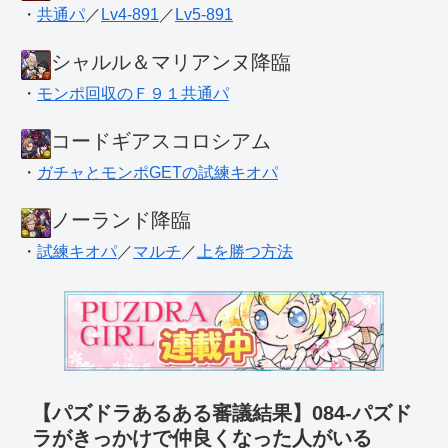
・
共通パ
／
Lv4-891
／
Lv5-891
シャルル＆マリアンヌ降臨
・
モンポ回収のＦ９１共通パ
コードギアスコロシアム
・
ガチャとモンポGETの試練キオパ
ノーランド降臨
・
試練キオパ
／
マルチ
／
上を勝つ方法
【パズドラあるある審議結果】084-パズド
ラがきっかけで仲良くなった人がいる