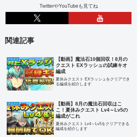
TwitterやYouTubeも見てね
関連記事
【動画】魔法石10個回収！8月の
クエスト
クエスト EXラッシュの試練キオ
編成
夏休みクエスト EXラッシュをクリアでき
る編成を紹介します
【動画】8月の魔法石回収はこ
クエスト
こ！夏休みクエスト Lv4～Lv5の
編成がこれ
夏休みクエスト Lv4～Lv5をクリアできる
編成を紹介します