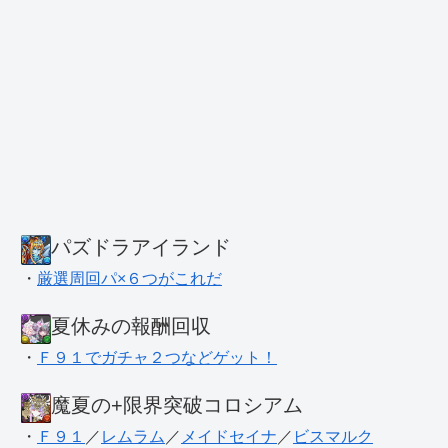
パズドラアイランド
・
厳選周回パ×６つがこれだ
夏休みの報酬回収
・
Ｆ９１でガチャ２つなどゲット！
魔夏の+限界突破コロシアム
・
Ｆ９１
／
レムラム
／
メイドセイナ
／
ビスマルク