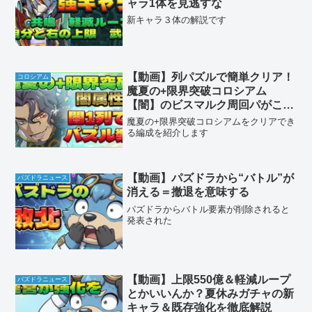
ャラ1体を見逃すな
新キャラ３体の解説です
【動画】列パズルで簡単クリア！
コロシアム
魔夏の+限界突破コロシアム
【闇】のビスマルク周回パがこれ
だ
魔夏の+限界突破コロシアムをクリアでき
る編成を紹介します
【動画】パズドラから“バトル”が
パズドラニュース
消える＝撤退を意味する
パズドラからバトル要素が削除されると
発表された
【動画】上限550億＆軽減ループ
パズドラニュース
とかいいんか？夏休みガチャの新
キャラ＆既存強化を徹底解説