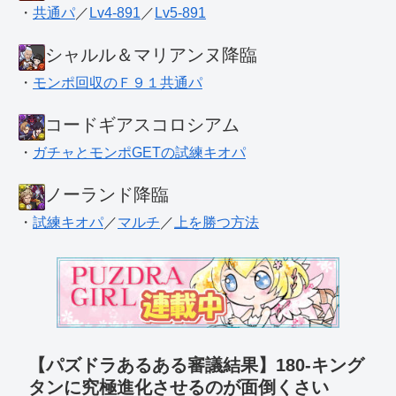
・
共通パ
／
Lv4-891
／
Lv5-891
シャルル＆マリアンヌ降臨
・
モンポ回収のＦ９１共通パ
コードギアスコロシアム
・
ガチャとモンポGETの試練キオパ
ノーランド降臨
・
試練キオパ
／
マルチ
／
上を勝つ方法
【パズドラあるある審議結果】180-キング
タンに究極進化させるのが面倒くさい