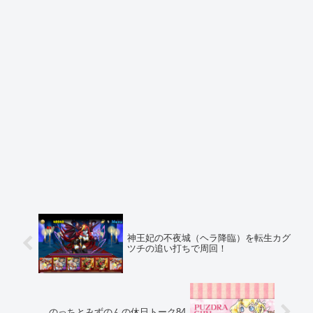
神王妃の不夜城（ヘラ降臨）を転生カグ
ツチの追い打ちで周回！
のっちとみずのんの休日トーク84