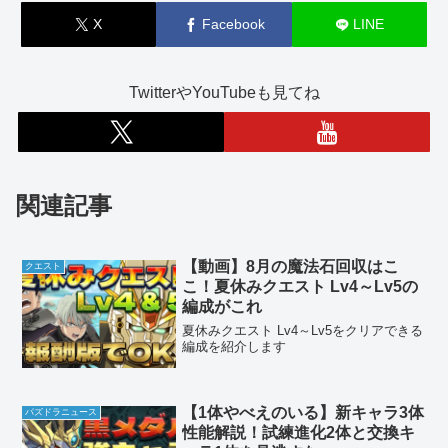
X
Facebook
LINE
TwitterやYouTubeも見てね
関連記事
【動画】8月の魔法石回収はこ
クエスト
こ！夏休みクエスト Lv4～Lv5の
編成がこれ
夏休みクエスト Lv4～Lv5をクリアできる
編成を紹介します
【1体やべえのいる】新キャラ3体
パズドラニュース
性能解説！試練進化2体と交換キ