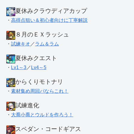
夏休みクラウディアカップ
・
高得点狙い＆初心者向けに丁寧解説
８月のＥＸラッシュ
・
試練キオ
／
ラム＆ラム
夏休みクエスト
・
Lv1～3
／
Lv4～5
からくりモトナリ
・
素材集め周回パならこれ！
試練進化
・
大喬小喬とウルドを作ろう！
スペダン・コードギアス