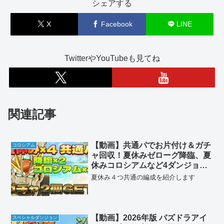
シェアする
X
Facebook
LINE
TwitterやYouTubeも見てね
関連記事
【動画】共通パでお片付け＆ガチ
コロシアム
ャ回収！夏休みゼローグ降臨、夏
休みコロシアムなど4ダンジョン
のF91周回パ
夏休み４つ共通の編成を紹介します
【動画】2026年版 パズドラアイ
スペシャルダンジョン