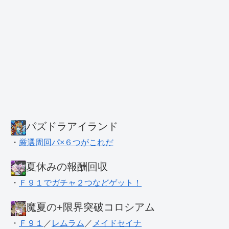
パズドラアイランド
・
厳選周回パ×６つがこれだ
夏休みの報酬回収
・
Ｆ９１でガチャ２つなどゲット！
魔夏の+限界突破コロシアム
・
Ｆ９１
／
レムラム
／
メイドセイナ