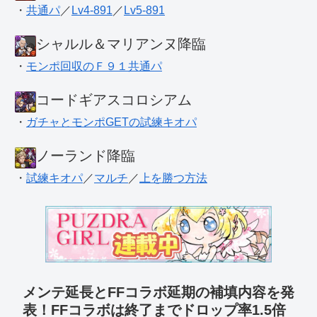
・
共通パ
／
Lv4-891
／
Lv5-891
シャルル＆マリアンヌ降臨
・
モンポ回収のＦ９１共通パ
コードギアスコロシアム
・
ガチャとモンポGETの試練キオパ
ノーランド降臨
・
試練キオパ
／
マルチ
／
上を勝つ方法
メンテ延長とFFコラボ延期の補填内容を発
表！FFコラボは終了までドロップ率1.5倍