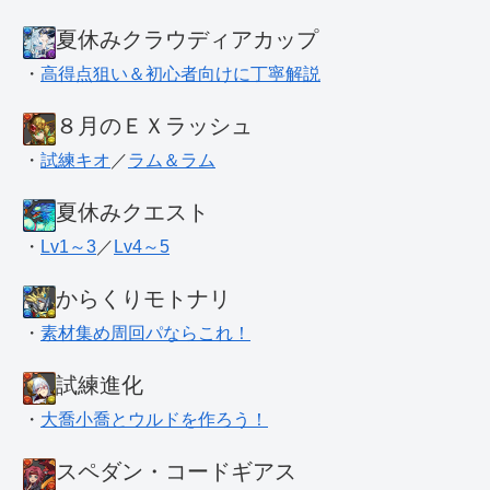
夏休みクラウディアカップ
・
高得点狙い＆初心者向けに丁寧解説
８月のＥＸラッシュ
・
試練キオ
／
ラム＆ラム
夏休みクエスト
・
Lv1～3
／
Lv4～5
からくりモトナリ
・
素材集め周回パならこれ！
試練進化
・
大喬小喬とウルドを作ろう！
スペダン・コードギアス