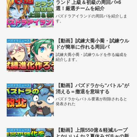
ランド 上級＆初級の周回パ×6
選！厳選チームを紹介
パズドラアイランドの周回パを紹介しま
す。
【動画】試練大喬小喬・試練ウル
パズドラニュース
ドが簡単に作れる周回パ
試練大喬小喬・試練ウルドを作る編成を
紹介します。
【動画】パズドラから“バトル”が
パズドラニュース
消える＝撤退を意味する
パズドラからバトル要素が削除されると
発表された
【動画】上限550億＆軽減ループ
パズドラニュース
とかいいんか？夏休みガチャの新