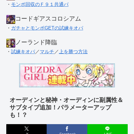
・
モンポ回収のＦ９１共通パ
コードギアスコロシアム
・
ガチャとモンポGETの試練キオパ
ノーランド降臨
・
試練キオパ
／
マルチ
／
上を勝つ方法
オーディンと秘神・オーディンに副属性＆
サブタイプ追加！パラメーターアップ
も！？