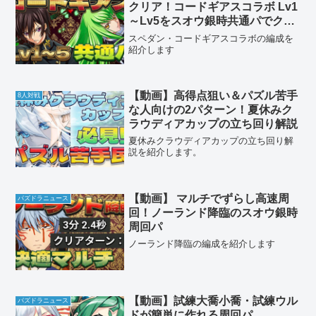
クリア！コードギアスコラボ Lv1
～Lv5をスオウ銀時共通パでクリ
ア
スペダン・コードギアスコラボの編成を
紹介します
【動画】高得点狙い＆パズル苦手
8人対戦
な人向けの2パターン！夏休みク
ラウディアカップの立ち回り解説
夏休みクラウディアカップの立ち回り解
説を紹介します。
【動画】 マルチでずらし高速周
パズドラニュース
回！ノーランド降臨のスオウ銀時
周回パ
ノーランド降臨の編成を紹介します
【動画】試練大喬小喬・試練ウル
パズドラニュース
ドが簡単に作れる周回パ