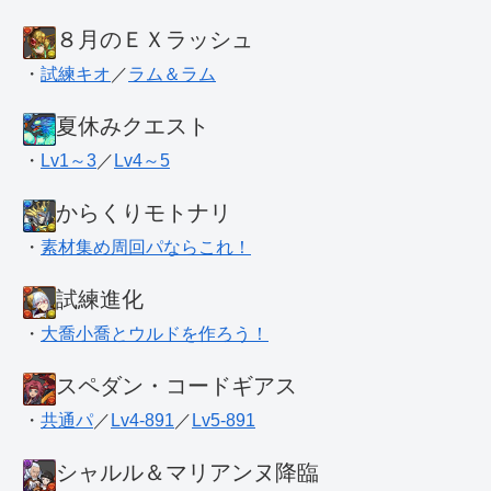
８月のＥＸラッシュ
・
試練キオ
／
ラム＆ラム
夏休みクエスト
・
Lv1～3
／
Lv4～5
からくりモトナリ
・
素材集め周回パならこれ！
試練進化
・
大喬小喬とウルドを作ろう！
スペダン・コードギアス
・
共通パ
／
Lv4-891
／
Lv5-891
シャルル＆マリアンヌ降臨