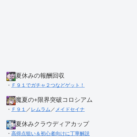
夏休みの報酬回収
・
Ｆ９１でガチャ２つなどゲット！
魔夏の+限界突破コロシアム
・
Ｆ９１
／
レムラム
／
メイドセイナ
夏休みクラウディアカップ
・
高得点狙い＆初心者向けに丁寧解説