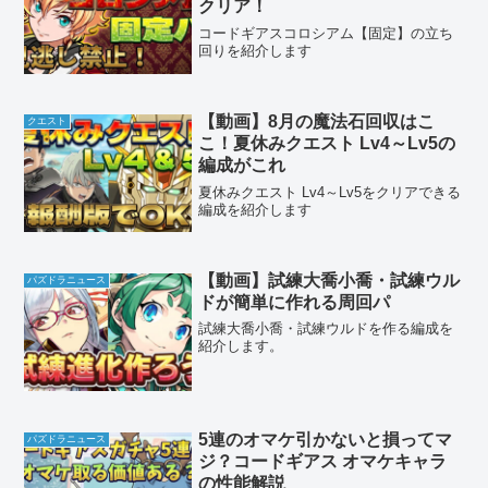
クリア！
コードギアスコロシアム【固定】の立ち
回りを紹介します
【動画】8月の魔法石回収はこ
クエスト
こ！夏休みクエスト Lv4～Lv5の
編成がこれ
夏休みクエスト Lv4～Lv5をクリアできる
編成を紹介します
【動画】試練大喬小喬・試練ウル
パズドラニュース
ドが簡単に作れる周回パ
試練大喬小喬・試練ウルドを作る編成を
紹介します。
5連のオマケ引かないと損ってマ
パズドラニュース
ジ？コードギアス オマケキャラ
の性能解説