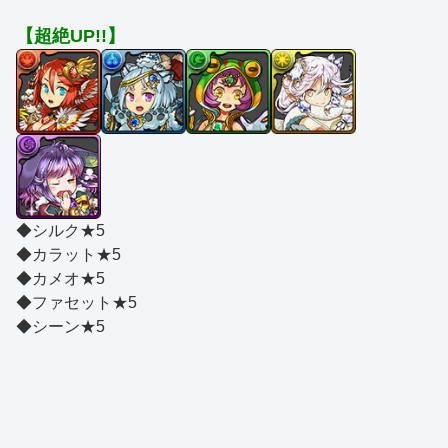
【超絶UP!!】
◆シルク★5
◆カラット★5
◆カメオ★5
◆ファセット★5
◆シーン★5