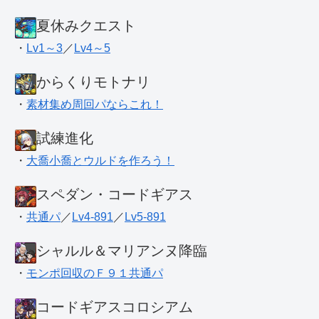
夏休みクエスト
・
Lv1～3
／
Lv4～5
からくりモトナリ
・
素材集め周回パならこれ！
試練進化
・
大喬小喬とウルドを作ろう！
スペダン・コードギアス
・
共通パ
／
Lv4-891
／
Lv5-891
シャルル＆マリアンヌ降臨
・
モンポ回収のＦ９１共通パ
コードギアスコロシアム