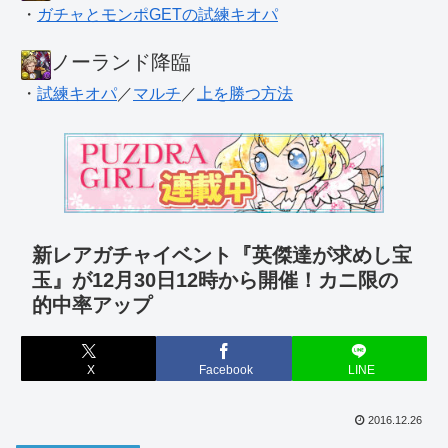
・
ガチャとモンポGETの試練キオパ
ノーランド降臨
・
試練キオパ
／
マルチ
／
上を勝つ方法
新レアガチャイベント『英傑達が求めし宝
玉』が12月30日12時から開催！カニ限の
的中率アップ
X
Facebook
LINE
2016.12.26