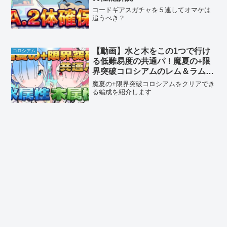
コードギアスガチャを５連してオマケは
追うべき？
【動画】水と木をこの1つで行け
コロシアム
る低難易度の共通パ！魔夏の+限
界突破コロシアムのレム＆ラム編
成
魔夏の+限界突破コロシアムをクリアでき
る編成を紹介します