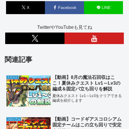
X
Facebook
LINE
TwitterやYouTubeも見てね
関連記事
【動画】8月の魔法石回収はこ
クエスト
こ！夏休みクエスト Lv1～Lv3の
編成＆固定パ立ち回りを解説
夏休みクエスト Lv1～Lv3をクリアできる
編成を紹介します
【動画】コードギアスコロシアム
コロシアム
固定チームはこの立ち回りで安定