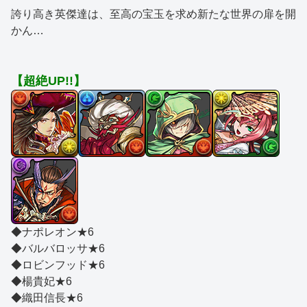
誇り高き英傑達は、至高の宝玉を求め新たな世界の扉を開
かん…
【超絶UP!!】
◆ナポレオン★6
◆バルバロッサ★6
◆ロビンフッド★6
◆楊貴妃★6
◆織田信長★6