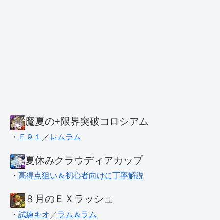
魔夏の+限界突破コロシアム
・
Ｆ９１
／
レムラム
夏休みクラウディアカップ
・
高得点狙い＆初心者向けに丁寧解説
８月のＥＸラッシュ
・
試練キオ
／
ラム＆ラム