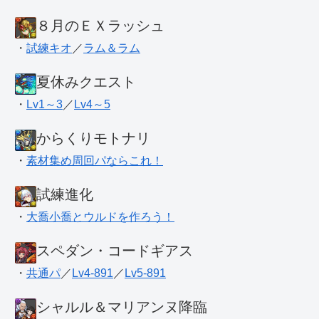
８月のＥＸラッシュ
・
試練キオ
／
ラム＆ラム
夏休みクエスト
・
Lv1～3
／
Lv4～5
からくりモトナリ
・
素材集め周回パならこれ！
試練進化
・
大喬小喬とウルドを作ろう！
スペダン・コードギアス
・
共通パ
／
Lv4-891
／
Lv5-891
シャルル＆マリアンヌ降臨