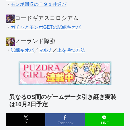
・
モンポ回収のＦ９１共通パ
コードギアスコロシアム
・
ガチャとモンポGETの試練キオパ
ノーランド降臨
・
試練キオパ
／
マルチ
／
上を勝つ方法
異なるOS間のゲームデータ引き継ぎ実装
は10月2日予定
X
Facebook
LINE