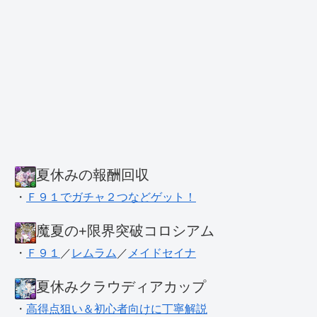
夏休みの報酬回収
・
Ｆ９１でガチャ２つなどゲット！
魔夏の+限界突破コロシアム
・
Ｆ９１
／
レムラム
／
メイドセイナ
夏休みクラウディアカップ
・
高得点狙い＆初心者向けに丁寧解説