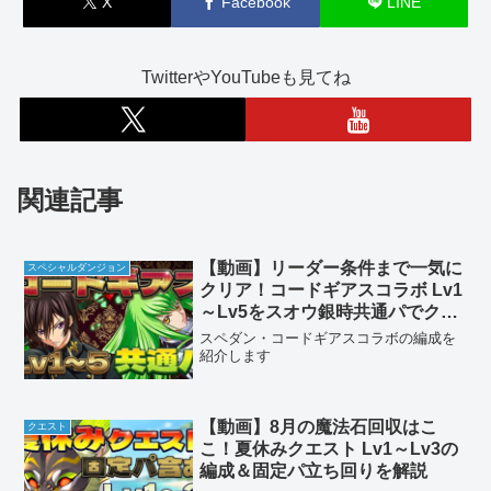
X
Facebook
LINE
TwitterやYouTubeも見てね
関連記事
【動画】リーダー条件まで一気に
スペシャルダンジョン
クリア！コードギアスコラボ Lv1
～Lv5をスオウ銀時共通パでクリ
ア
スペダン・コードギアスコラボの編成を
紹介します
【動画】8月の魔法石回収はこ
クエスト
こ！夏休みクエスト Lv1～Lv3の
編成＆固定パ立ち回りを解説