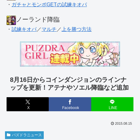
・
ガチャとモンポGETの試練キオパ
ノーランド降臨
・
試練キオパ
／
マルチ
／
上を勝つ方法
8月16日からコインダンジョンのラインナ
ップを更新！アテナやソエル降臨など追加
X
Facebook
LINE
2015.08.15
パズドラニュース