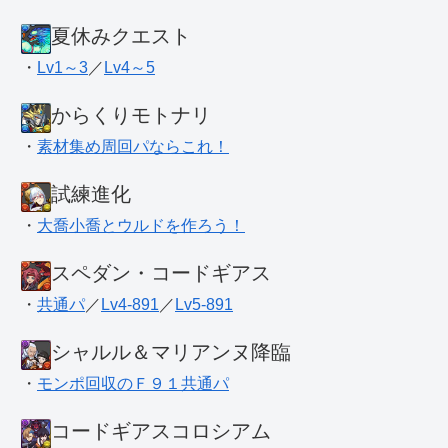
夏休みクエスト
・
Lv1～3
／
Lv4～5
からくりモトナリ
・
素材集め周回パならこれ！
試練進化
・
大喬小喬とウルドを作ろう！
スペダン・コードギアス
・
共通パ
／
Lv4-891
／
Lv5-891
シャルル＆マリアンヌ降臨
・
モンポ回収のＦ９１共通パ
コードギアスコロシアム