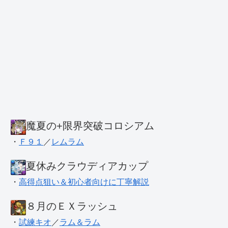
魔夏の+限界突破コロシアム
・
Ｆ９１
／
レムラム
夏休みクラウディアカップ
・
高得点狙い＆初心者向けに丁寧解説
８月のＥＸラッシュ
・
試練キオ
／
ラム＆ラム