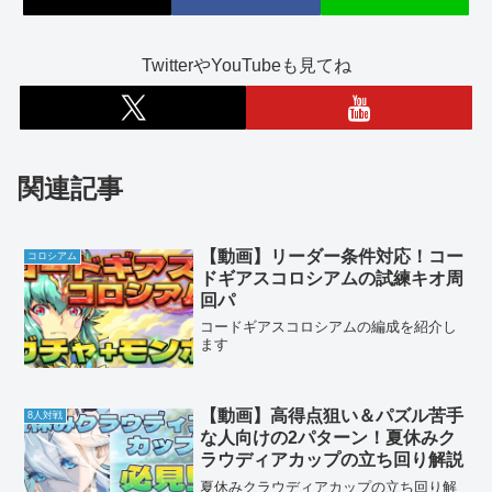
TwitterやYouTubeも見てね
関連記事
【動画】リーダー条件対応！コー
コロシアム
ドギアスコロシアムの試練キオ周
回パ
コードギアスコロシアムの編成を紹介し
ます
【動画】高得点狙い＆パズル苦手
8人対戦
な人向けの2パターン！夏休みク
ラウディアカップの立ち回り解説
夏休みクラウディアカップの立ち回り解