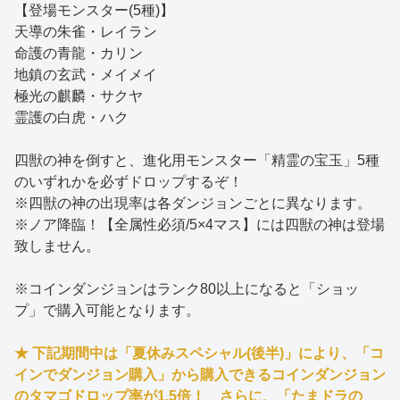
【登場モンスター(5種)】
天導の朱雀・レイラン
命護の青龍・カリン
地鎮の玄武・メイメイ
極光の麒麟・サクヤ
霊護の白虎・ハク
四獣の神を倒すと、進化用モンスター「精霊の宝玉」5種
のいずれかを必ずドロップするぞ！
※四獣の神の出現率は各ダンジョンごとに異なります。
※ノア降臨！【全属性必須/5×4マス】には四獣の神は登場
致しません。
※コインダンジョンはランク80以上になると「ショッ
プ」で購入可能となります。
★ 下記期間中は「夏休みスペシャル(後半)」により、「コ
インでダンジョン購入」から購入できるコインダンジョン
のタマゴドロップ率が1.5倍！ さらに、「たまドラの