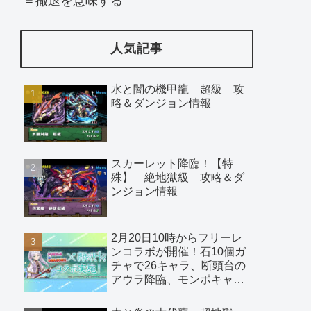
＝撤退を意味する
人気記事
水と闇の機甲龍 超級 攻
略＆ダンジョン情報
スカーレット降臨！【特
殊】 絶地獄級 攻略＆ダ
ンジョン情報
2月20日10時からフリーレ
ンコラボが開催！石10個ガ
チャで26キャラ、断頭台の
アウラ降臨、モンポキャラ
など