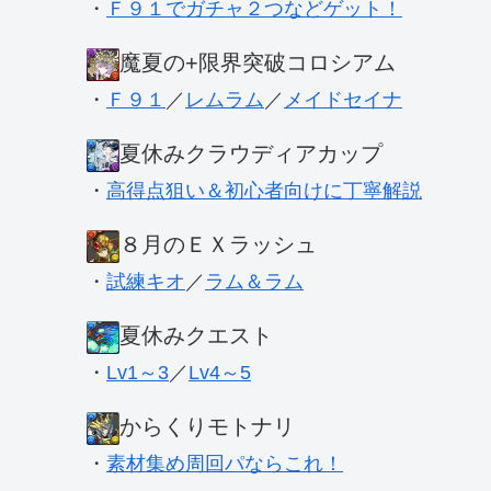
・
Ｆ９１でガチャ２つなどゲット！
魔夏の+限界突破コロシアム
・
Ｆ９１
／
レムラム
／
メイドセイナ
夏休みクラウディアカップ
・
高得点狙い＆初心者向けに丁寧解説
８月のＥＸラッシュ
・
試練キオ
／
ラム＆ラム
夏休みクエスト
・
Lv1～3
／
Lv4～5
からくりモトナリ
・
素材集め周回パならこれ！