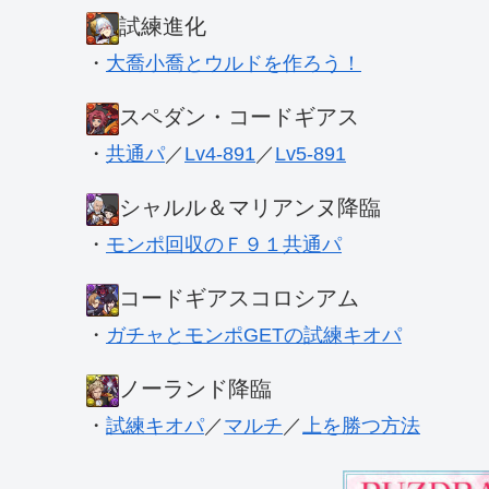
試練進化
・
大喬小喬とウルドを作ろう！
スペダン・コードギアス
・
共通パ
／
Lv4-891
／
Lv5-891
シャルル＆マリアンヌ降臨
・
モンポ回収のＦ９１共通パ
コードギアスコロシアム
・
ガチャとモンポGETの試練キオパ
ノーランド降臨
・
試練キオパ
／
マルチ
／
上を勝つ方法