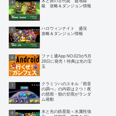
木と炎の古代龍 超地獄
級 攻略＆ダンジョン情報
ハロウィンナイト 盛況
攻略＆ダンジョン情報
ファミ通App NO.023が5月
28日に発売！特典は光の宝
玉
クラミツハのスキル「雨音
の調べ」の内容は２つ！夜
の慈雨・朝の甘雨がランダ
ム発動
水と光の鉄星龍＜水属性強