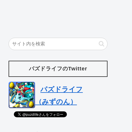
パズドライフのTwitter
パズドライフ
（みずのん）