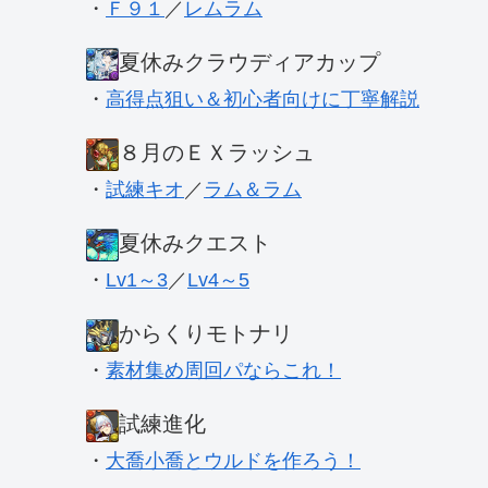
・
Ｆ９１
／
レムラム
夏休みクラウディアカップ
・
高得点狙い＆初心者向けに丁寧解説
８月のＥＸラッシュ
・
試練キオ
／
ラム＆ラム
夏休みクエスト
・
Lv1～3
／
Lv4～5
からくりモトナリ
・
素材集め周回パならこれ！
試練進化
・
大喬小喬とウルドを作ろう！