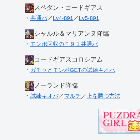
スペダン・コードギアス
・
共通パ
／
Lv4-891
／
Lv5-891
シャルル＆マリアンヌ降臨
・
モンポ回収のＦ９１共通パ
コードギアスコロシアム
・
ガチャとモンポGETの試練キオパ
ノーランド降臨
・
試練キオパ
／
マルチ
／
上を勝つ方法