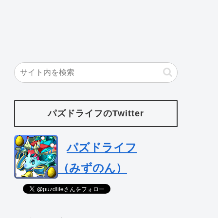
パズドライフのTwitter
パズドライフ
（みずのん）