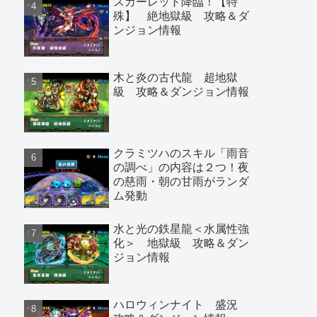
スカーレット降臨！【特
殊】 絶地獄級 攻略＆ダ
ンジョン情報
木と炎の古代龍 超地獄
級 攻略＆ダンジョン情報
クラミツハのスキル「雨音
の調べ」の内容は２つ！夜
の慈雨・朝の甘雨がランダ
ム発動
水と光の鉄星龍＜水属性強
化＞ 地獄級 攻略＆ダン
ジョン情報
ハロウィンナイト 盛況