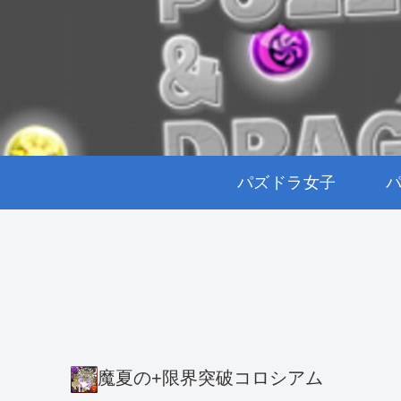
パズドラ女子
魔夏の+限界突破コロシアム