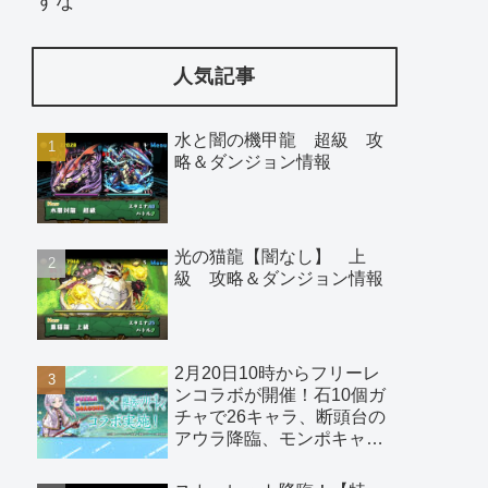
すな
人気記事
水と闇の機甲龍 超級 攻
略＆ダンジョン情報
光の猫龍【闇なし】 上
級 攻略＆ダンジョン情報
2月20日10時からフリーレ
ンコラボが開催！石10個ガ
チャで26キャラ、断頭台の
アウラ降臨、モンポキャラ
など