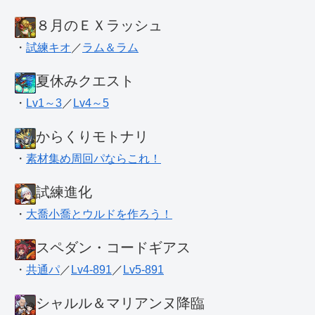
８月のＥＸラッシュ
・
試練キオ
／
ラム＆ラム
夏休みクエスト
・
Lv1～3
／
Lv4～5
からくりモトナリ
・
素材集め周回パならこれ！
試練進化
・
大喬小喬とウルドを作ろう！
スペダン・コードギアス
・
共通パ
／
Lv4-891
／
Lv5-891
シャルル＆マリアンヌ降臨