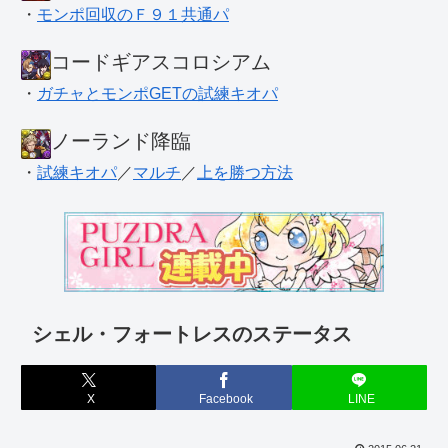
・
モンポ回収のＦ９１共通パ
コードギアスコロシアム
・
ガチャとモンポGETの試練キオパ
ノーランド降臨
・
試練キオパ
／
マルチ
／
上を勝つ方法
シェル・フォートレスのステータス
X
Facebook
LINE