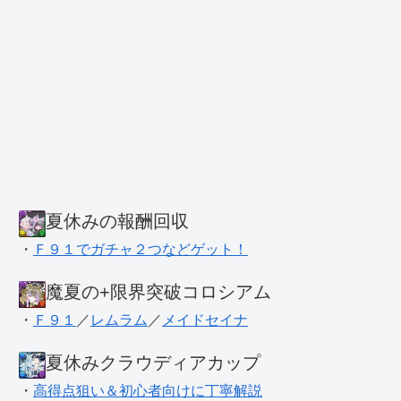
夏休みの報酬回収
・
Ｆ９１でガチャ２つなどゲット！
魔夏の+限界突破コロシアム
・
Ｆ９１
／
レムラム
／
メイドセイナ
夏休みクラウディアカップ
・
高得点狙い＆初心者向けに丁寧解説