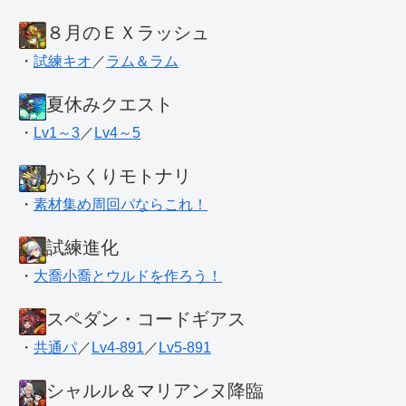
８月のＥＸラッシュ
・
試練キオ
／
ラム＆ラム
夏休みクエスト
・
Lv1～3
／
Lv4～5
からくりモトナリ
・
素材集め周回パならこれ！
試練進化
・
大喬小喬とウルドを作ろう！
スペダン・コードギアス
・
共通パ
／
Lv4-891
／
Lv5-891
シャルル＆マリアンヌ降臨