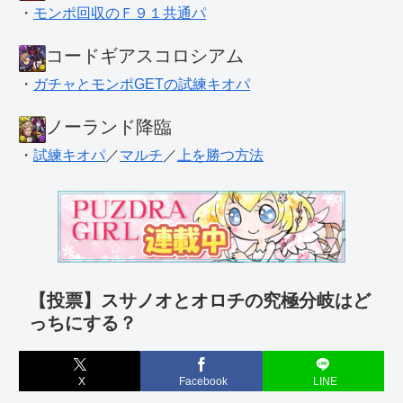
・
モンポ回収のＦ９１共通パ
コードギアスコロシアム
・
ガチャとモンポGETの試練キオパ
ノーランド降臨
・
試練キオパ
／
マルチ
／
上を勝つ方法
【投票】スサノオとオロチの究極分岐はど
っちにする？
X
Facebook
LINE