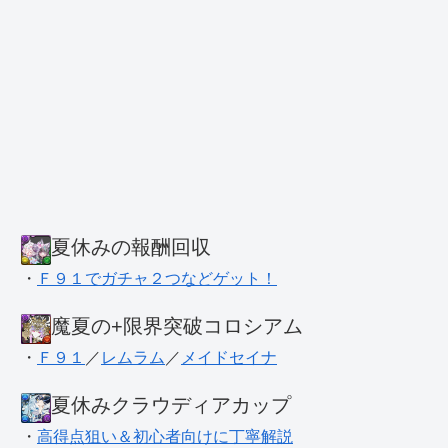
夏休みの報酬回収
・
Ｆ９１でガチャ２つなどゲット！
魔夏の+限界突破コロシアム
・
Ｆ９１
／
レムラム
／
メイドセイナ
夏休みクラウディアカップ
・
高得点狙い＆初心者向けに丁寧解説