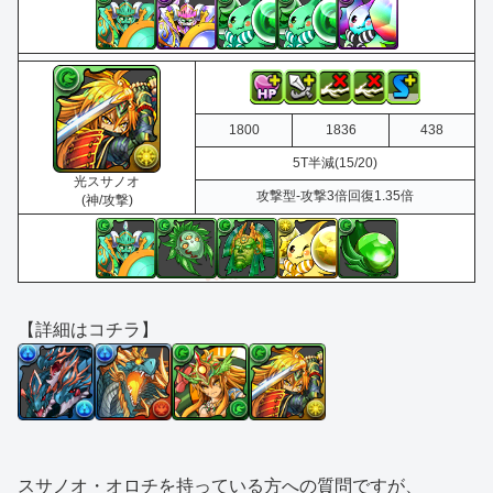
1800
1836
438
5T半減(15/20)
光スサノオ
攻撃型-攻撃3倍回復1.35倍
(神/攻撃)
【詳細はコチラ】
スサノオ・オロチを持っている方への質問ですが、