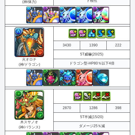
ド根性
(神/体力)
3430
1390
222
5T威嚇(20/25)
火オロチ
ドラゴン型-HP80％以下4倍
(神/ドラゴン)
2870
1286
398
5T半減(15/20)
木スサノオ
ダメージ25％減
(神/バランス)