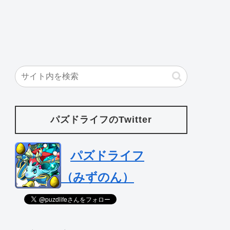
パズドライフのTwitter
パズドライフ
（みずのん）