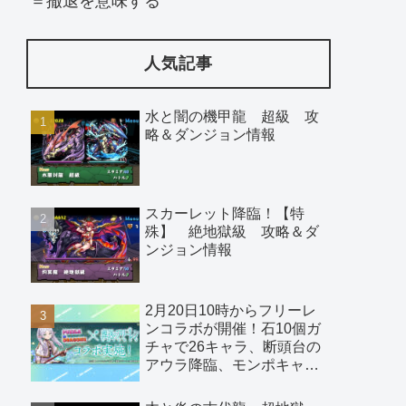
＝撤退を意味する
人気記事
水と闇の機甲龍 超級 攻
略＆ダンジョン情報
スカーレット降臨！【特
殊】 絶地獄級 攻略＆ダ
ンジョン情報
2月20日10時からフリーレ
ンコラボが開催！石10個ガ
チャで26キャラ、断頭台の
アウラ降臨、モンポキャラ
など