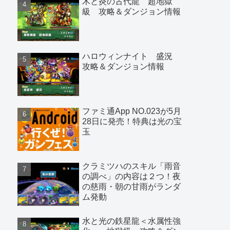
木と炎の古代龍 超地獄
級 攻略＆ダンジョン情報
ハロウィンナイト 盛況
攻略＆ダンジョン情報
ファミ通App NO.023が5月
28日に発売！特典は光の宝
玉
クラミツハのスキル「雨音
の調べ」の内容は２つ！夜
の慈雨・朝の甘雨がランダ
ム発動
水と光の鉄星龍＜水属性強