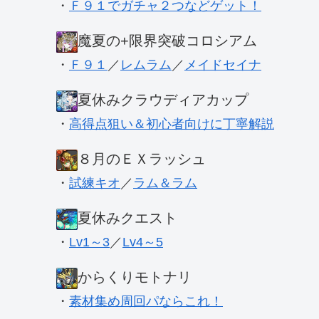
・
Ｆ９１でガチャ２つなどゲット！
魔夏の+限界突破コロシアム
・
Ｆ９１
／
レムラム
／
メイドセイナ
夏休みクラウディアカップ
・
高得点狙い＆初心者向けに丁寧解説
８月のＥＸラッシュ
・
試練キオ
／
ラム＆ラム
夏休みクエスト
・
Lv1～3
／
Lv4～5
からくりモトナリ
・
素材集め周回パならこれ！