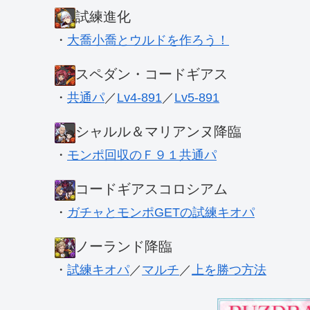
試練進化
・
大喬小喬とウルドを作ろう！
スペダン・コードギアス
・
共通パ
／
Lv4-891
／
Lv5-891
シャルル＆マリアンヌ降臨
・
モンポ回収のＦ９１共通パ
コードギアスコロシアム
・
ガチャとモンポGETの試練キオパ
ノーランド降臨
・
試練キオパ
／
マルチ
／
上を勝つ方法