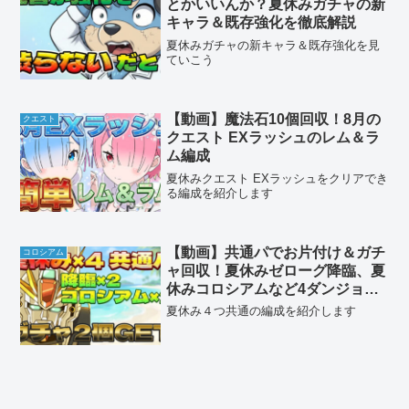
とかいいんか？夏休みガチャの新
キャラ＆既存強化を徹底解説
夏休みガチャの新キャラ＆既存強化を見
ていこう
【動画】魔法石10個回収！8月の
クエスト
クエスト EXラッシュのレム＆ラ
ム編成
夏休みクエスト EXラッシュをクリアでき
る編成を紹介します
【動画】共通パでお片付け＆ガチ
コロシアム
ャ回収！夏休みゼローグ降臨、夏
休みコロシアムなど4ダンジョン
のF91周回パ
夏休み４つ共通の編成を紹介します