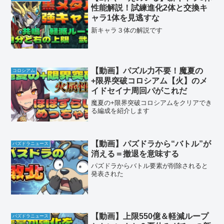
性能解説！試練進化2体と交換キ
ャラ1体を見逃すな
新キャラ３体の解説です
【動画】パズル力不要！魔夏の
コロシアム
+限界突破コロシアム【火】のメ
イドセイナ周回パがこれだ
魔夏の+限界突破コロシアムをクリアでき
る編成を紹介します
【動画】パズドラから“バトル”が
パズドラニュース
消える＝撤退を意味する
パズドラからバトル要素が削除されると
発表された
【動画】上限550億＆軽減ループ
パズドラニュース