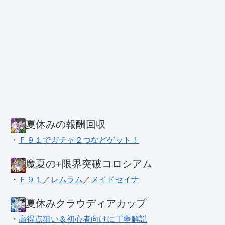
夏休みの報酬回収
・
Ｆ９１でガチャ２つなどゲット！
魔夏の+限界突破コロシアム
・
Ｆ９１
／
レムラム
／
メイドセイナ
夏休みクラウディアカップ
・
高得点狙い＆初心者向けに丁寧解説