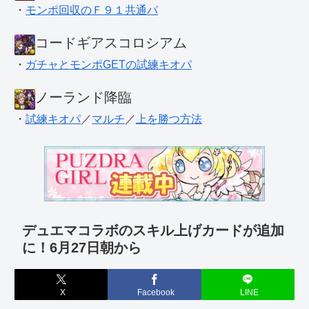
・
モンポ回収のＦ９１共通パ
コードギアスコロシアム
・
ガチャとモンポGETの試練キオパ
ノーランド降臨
・
試練キオパ
／
マルチ
／
上を勝つ方法
デュエマコラボのスキル上げカードが追加
に！6月27日朝から
X
Facebook
LINE