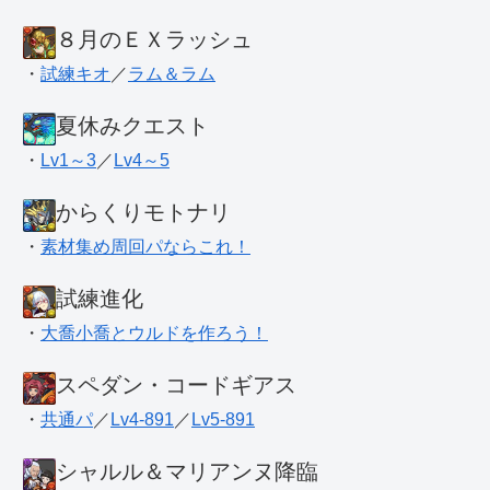
８月のＥＸラッシュ
・
試練キオ
／
ラム＆ラム
夏休みクエスト
・
Lv1～3
／
Lv4～5
からくりモトナリ
・
素材集め周回パならこれ！
試練進化
・
大喬小喬とウルドを作ろう！
スペダン・コードギアス
・
共通パ
／
Lv4-891
／
Lv5-891
シャルル＆マリアンヌ降臨