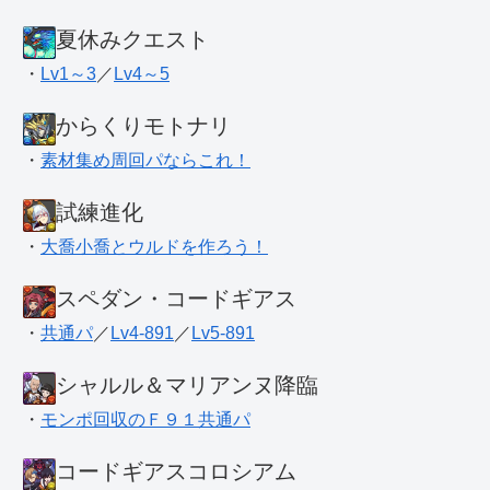
夏休みクエスト
・
Lv1～3
／
Lv4～5
からくりモトナリ
・
素材集め周回パならこれ！
試練進化
・
大喬小喬とウルドを作ろう！
スペダン・コードギアス
・
共通パ
／
Lv4-891
／
Lv5-891
シャルル＆マリアンヌ降臨
・
モンポ回収のＦ９１共通パ
コードギアスコロシアム