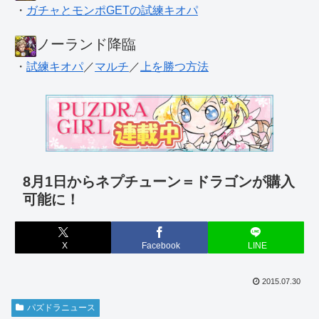
・
ガチャとモンポGETの試練キオパ
ノーランド降臨
・
試練キオパ
／
マルチ
／
上を勝つ方法
8月1日からネプチューン＝ドラゴンが購入
可能に！
X
Facebook
LINE
2015.07.30
パズドラニュース