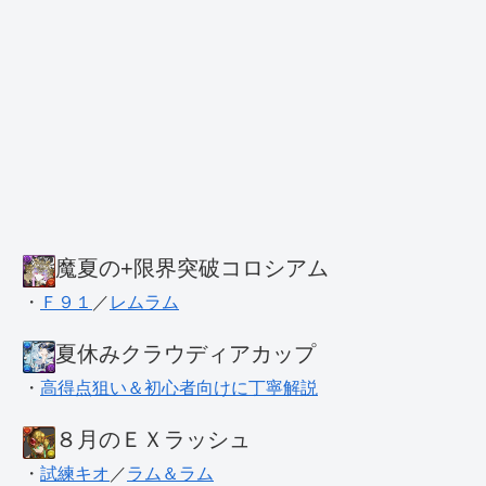
魔夏の+限界突破コロシアム
・
Ｆ９１
／
レムラム
夏休みクラウディアカップ
・
高得点狙い＆初心者向けに丁寧解説
８月のＥＸラッシュ
・
試練キオ
／
ラム＆ラム