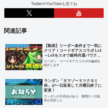
TwitterやYouTubeも見てね
関連記事
【動画】リーダー条件まで一気に
スペシャルダンジョン
クリア！コードギアスコラボ Lv1
～Lv5をスオウ銀時共通パでクリ
ア
スペダン・コードギアスコラボの編成を
紹介します
ランダン「タマゾーＸツクヨミ
パズドラニュース
杯」が一日延長して月曜日終了に
変更！
ランダンの不具合があり、期間の一日延
長が決定した