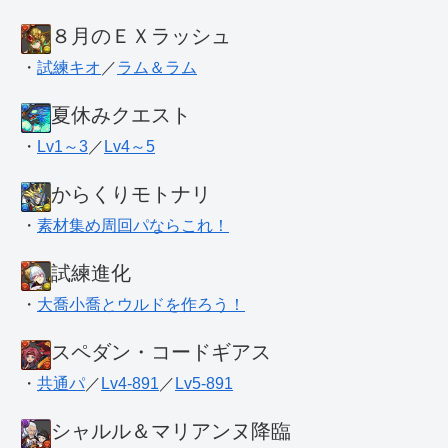
８月のＥＸラッシュ
・
試練キオ
／
ラム＆ラム
夏休みクエスト
・
Lv1～3
／
Lv4～5
からくりモトナリ
・
素材集め周回パならこれ！
試練進化
・
大喬小喬とウルドを作ろう！
スペダン・コードギアス
・
共通パ
／
Lv4-891
／
Lv5-891
シャルル＆マリアンヌ降臨