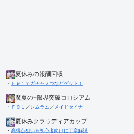
夏休みの報酬回収
・
Ｆ９１でガチャ２つなどゲット！
魔夏の+限界突破コロシアム
・
Ｆ９１
／
レムラム
／
メイドセイナ
夏休みクラウディアカップ
・
高得点狙い＆初心者向けに丁寧解説