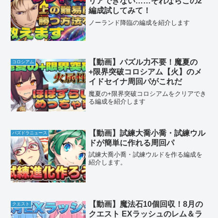
リアできない……それならこの2
編成試してみて！
ノーランド降臨の編成を紹介します
【動画】パズル力不要！魔夏の
コロシアム
+限界突破コロシアム【火】のメ
イドセイナ周回パがこれだ
魔夏の+限界突破コロシアムをクリアでき
る編成を紹介します
【動画】試練大喬小喬・試練ウル
パズドラニュース
ドが簡単に作れる周回パ
試練大喬小喬・試練ウルドを作る編成を
紹介します。
【動画】魔法石10個回収！8月の
クエスト
クエスト EXラッシュのレム＆ラ