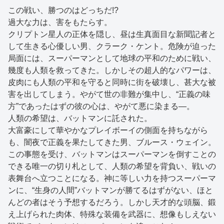
この戦い、勝つのはどっちだ!?
過大な力は、害をもたらす。
クリプトン星人の正体を隠し、昼は生真面目な新聞記者と
して生きる心優しい男、クラーク・ケント。危険が迫った
局面には、スーパーマンとして地球の平和のために戦い、
幾度も人類を救ってきた。しかしその超人的なパワーは、
皮肉にも人類の平和を守ると同時に街を破壊し、甚大な被
害を出してしまう。やがて世の非難が集中し、“正義の味
方”であったはずの彼の心は、やがて悪に染まる―。
人類の希望は、バットマンに託された。
大富豪にして華やかなプレイボーイの側面を持ちながら
も、闇夜で正義を果たしてきた男、ブルース・ウェイン。
この事態を受け、バットマンはスーパーマンを倒すことの
できる唯一の切り札として、人類の希望を背負い、戦いの
表舞台へ立つことになる。神に等しい力を持つスーパーマ
ンに、“生身の人間”バットマンが勝てるはずがない、ほと
んどの者はそう予想するだろう。しかし天才的な頭脳、鍛
え上げられた肉体、特殊な装備を武器に、想像もしえない