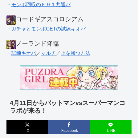
・
モンポ回収のＦ９１共通パ
コードギアスコロシアム
・
ガチャとモンポGETの試練キオパ
ノーランド降臨
・
試練キオパ
／
マルチ
／
上を勝つ方法
4月11日からバットマンvsスーパーマンコ
ラボが来る！
X
Facebook
LINE