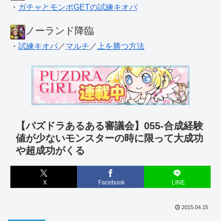
・
ガチャとモンポGETの試練キオパ
ノーランド降臨
・
試練キオパ
／
マルチ
／
上を勝つ方法
【パズドラあるある審議会】055-合成経験
値が少ないモンスターの時に限って大成功
や超成功がくる
X
Facebook
LINE
2015.04.15