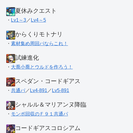
夏休みクエスト
・
Lv1～3
／
Lv4～5
からくりモトナリ
・
素材集め周回パならこれ！
試練進化
・
大喬小喬とウルドを作ろう！
スペダン・コードギアス
・
共通パ
／
Lv4-891
／
Lv5-891
シャルル＆マリアンヌ降臨
・
モンポ回収のＦ９１共通パ
コードギアスコロシアム