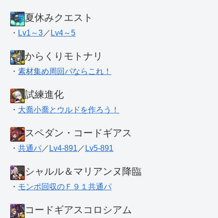
夏休みクエスト
・
Lv1～3
／
Lv4～5
からくりモトナリ
・
素材集め周回パならこれ！
試練進化
・
大喬小喬とウルドを作ろう！
スペダン・コードギアス
・
共通パ
／
Lv4-891
／
Lv5-891
シャルル＆マリアンヌ降臨
・
モンポ回収のＦ９１共通パ
コードギアスコロシアム