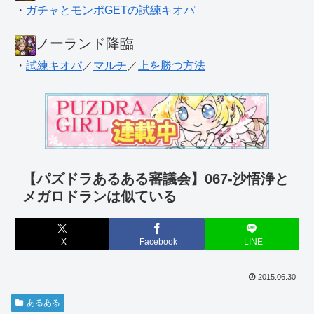
・
ガチャとモンポGETの試練キオパ
ノーランド降臨
・
試練キオパ
／
マルチ
／
上を勝つ方法
【パズドラあるある審議会】067-沙悟浄と
メガロドランは似ている
X
Facebook
LINE
2015.06.30
あるある