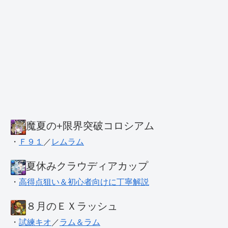
魔夏の+限界突破コロシアム
・
Ｆ９１
／
レムラム
夏休みクラウディアカップ
・
高得点狙い＆初心者向けに丁寧解説
８月のＥＸラッシュ
・
試練キオ
／
ラム＆ラム