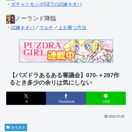
・
ガチャとモンポGETの試練キオパ
ノーランド降臨
・
試練キオパ
／
マルチ
／
上を勝つ方法
【パズドラあるある審議会】070-＋297作
るとき多少の余りは気にしない
X
Facebook
LINE
2015.07.05
あるある