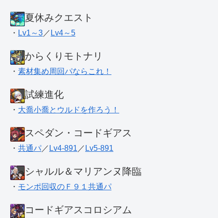
夏休みクエスト
・
Lv1～3
／
Lv4～5
からくりモトナリ
・
素材集め周回パならこれ！
試練進化
・
大喬小喬とウルドを作ろう！
スペダン・コードギアス
・
共通パ
／
Lv4-891
／
Lv5-891
シャルル＆マリアンヌ降臨
・
モンポ回収のＦ９１共通パ
コードギアスコロシアム