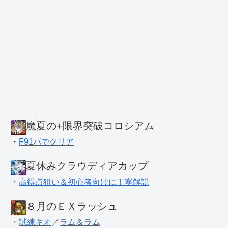
魔夏の+限界突破コロシアム
・
F91パでクリア
夏休みクラウディアカップ
・
高得点狙い＆初心者向けに丁寧解説
８月のＥＸラッシュ
・
試練キオ
／
ラム＆ラム