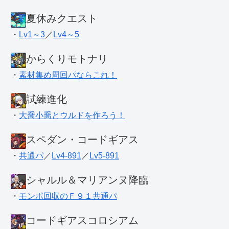
夏休みクエスト
・
Lv1～3
／
Lv4～5
からくりモトナリ
・
素材集め周回パならこれ！
試練進化
・
大喬小喬とウルドを作ろう！
スペダン・コードギアス
・
共通パ
／
Lv4-891
／
Lv5-891
シャルル＆マリアンヌ降臨
・
モンポ回収のＦ９１共通パ
コードギアスコロシアム