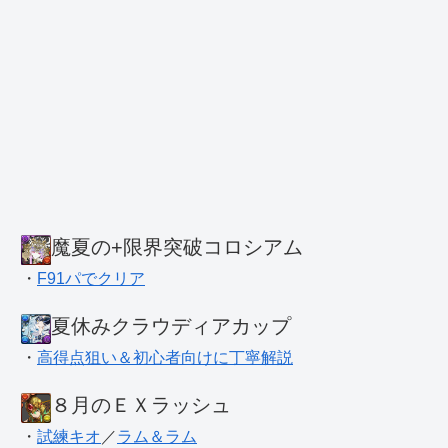
魔夏の+限界突破コロシアム
・
F91パでクリア
夏休みクラウディアカップ
・
高得点狙い＆初心者向けに丁寧解説
８月のＥＸラッシュ
・
試練キオ
／
ラム＆ラム