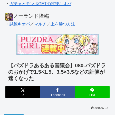
・
ガチャとモンポGETの試練キオパ
ノーランド降臨
・
試練キオパ
／
マルチ
／
上を勝つ方法
【パズドラあるある審議会】080-パズドラ
のおかげで1.5×1.5、3.5×3.5などの計算が
速くなった
X
Facebook
LINE
2015.07.18