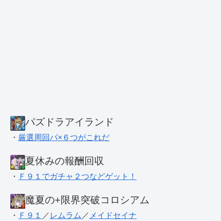
パズドラアイランド
・
厳選周回パ×６つがこれだ
夏休みの報酬回収
・
Ｆ９１でガチャ２つなどゲット！
魔夏の+限界突破コロシアム
・
Ｆ９１
／
レムラム
／
メイドセイナ