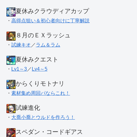
夏休みクラウディアカップ
・
高得点狙い＆初心者向けに丁寧解説
８月のＥＸラッシュ
・
試練キオ
／
ラム＆ラム
夏休みクエスト
・
Lv1～3
／
Lv4～5
からくりモトナリ
・
素材集め周回パならこれ！
試練進化
・
大喬小喬とウルドを作ろう！
スペダン・コードギアス