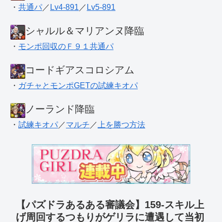
・
共通パ
／
Lv4-891
／
Lv5-891
シャルル＆マリアンヌ降臨
・
モンポ回収のＦ９１共通パ
コードギアスコロシアム
・
ガチャとモンポGETの試練キオパ
ノーランド降臨
・
試練キオパ
／
マルチ
／
上を勝つ方法
【パズドラあるある審議会】159-スキル上
げ周回するつもりがゲリラに遭遇して当初