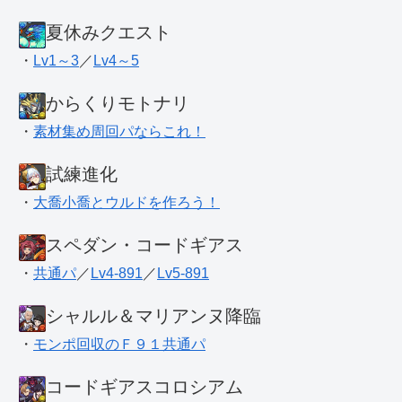
夏休みクエスト
・
Lv1～3
／
Lv4～5
からくりモトナリ
・
素材集め周回パならこれ！
試練進化
・
大喬小喬とウルドを作ろう！
スペダン・コードギアス
・
共通パ
／
Lv4-891
／
Lv5-891
シャルル＆マリアンヌ降臨
・
モンポ回収のＦ９１共通パ
コードギアスコロシアム