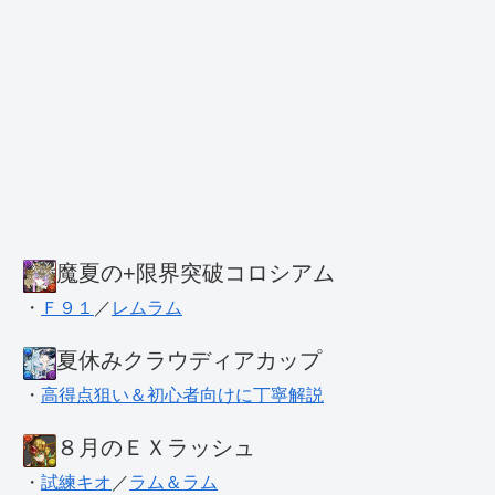
魔夏の+限界突破コロシアム
・
Ｆ９１
／
レムラム
夏休みクラウディアカップ
・
高得点狙い＆初心者向けに丁寧解説
８月のＥＸラッシュ
・
試練キオ
／
ラム＆ラム