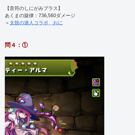
【音符のしにがみプラス】
あくまの旋律：736,560ダメージ
＞
太鼓の達人コラボ おに
問４：①