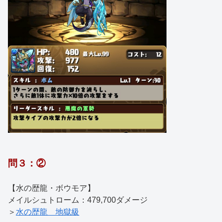
問３：②
【水の歴龍・ボウモア】
メイルシュトローム：479,700ダメージ
＞
水の歴龍 地獄級