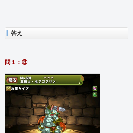
答え
問１：③