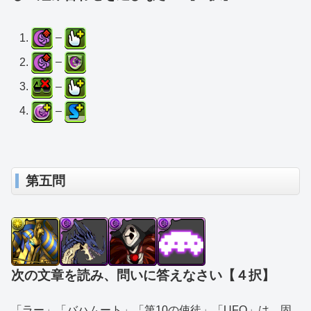
–
–
–
–
第五問
次の文章を読み、問いに答えなさい【４択】
「ラー」「バハムート」「第10の使徒」「UFO」は、固