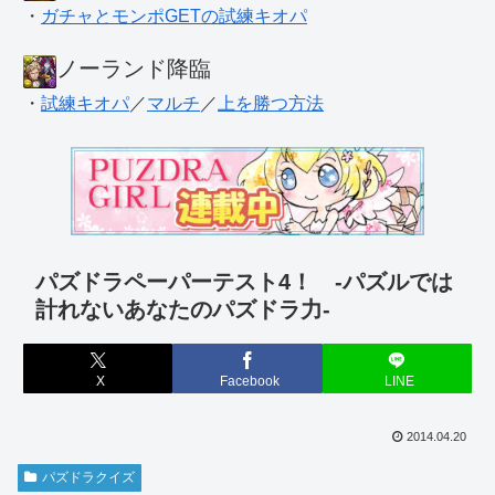
・
ガチャとモンポGETの試練キオパ
ノーランド降臨
・
試練キオパ
／
マルチ
／
上を勝つ方法
パズドラペーパーテスト4！ -パズルでは
計れないあなたのパズドラ力-
X
Facebook
LINE
2014.04.20
パズドラクイズ