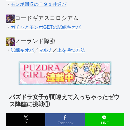
・
モンポ回収のＦ９１共通パ
コードギアスコロシアム
・
ガチャとモンポGETの試練キオパ
ノーランド降臨
・
試練キオパ
／
マルチ
／
上を勝つ方法
パズドラ女子が間違えて入っちゃったゼウ
ス降臨に挑戦①
X
Facebook
LINE