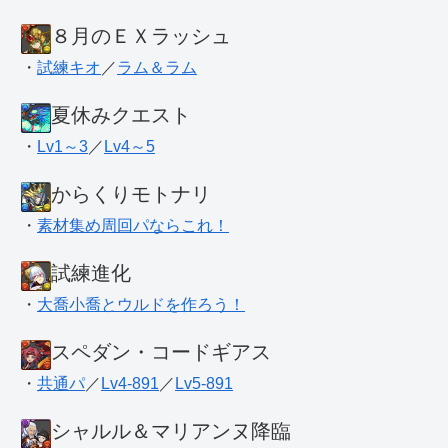
８月のＥＸラッシュ
・
試練キオ
／
ラム＆ラム
夏休みクエスト
・
Lv1～3
／
Lv4～5
からくりモトナリ
・
素材集め周回パならこれ！
試練進化
・
大喬小喬とウルドを作ろう！
スペダン・コードギアス
・
共通パ
／
Lv4-891
／
Lv5-891
シャルル＆マリアンヌ降臨