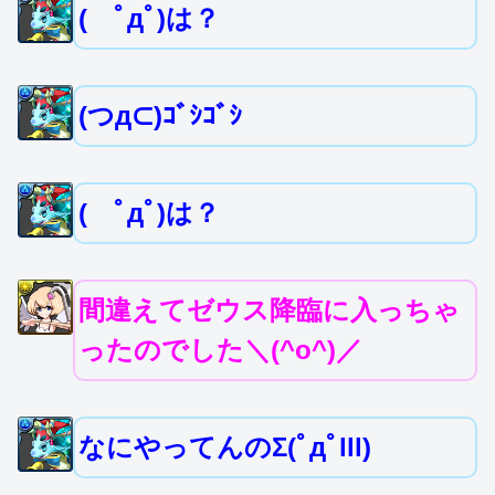
( ﾟдﾟ)は？
(つд⊂)ｺﾞｼｺﾞｼ
( ﾟдﾟ)は？
間違えてゼウス降臨に入っちゃ
ったのでした＼(^o^)／
なにやってんのΣ(ﾟдﾟlll)