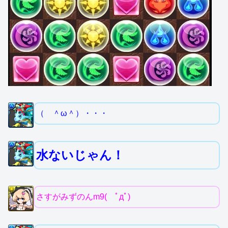
（ ＾ω＾）・・・
水ないじゃん！
さすがみずのんm9( ﾟдﾟ)