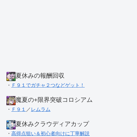
夏休みの報酬回収
・
Ｆ９１でガチャ２つなどゲット！
魔夏の+限界突破コロシアム
・
Ｆ９１
／
レムラム
夏休みクラウディアカップ
・
高得点狙い＆初心者向けに丁寧解説