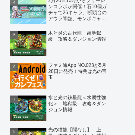
2月20日10時からフリーレ
ンコラボが開催！石10個ガ
チャで26キャラ、断頭台の
アウラ降臨、モンポキャラ
など
木と炎の古代龍 超地獄
級 攻略＆ダンジョン情報
ファミ通App NO.023が5月
28日に発売！特典は光の宝
玉
水と光の鉄星龍＜水属性強
化＞ 地獄級 攻略＆ダン
ジョン情報
光の猫龍【闇なし】 上