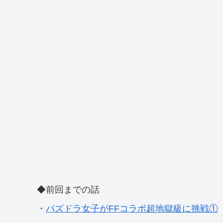
◆前回までの話
・
パズドラ女子がFFコラボ超地獄級に挑戦①