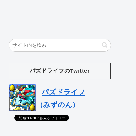
パズドライフのTwitter
パズドライフ
（みずのん）