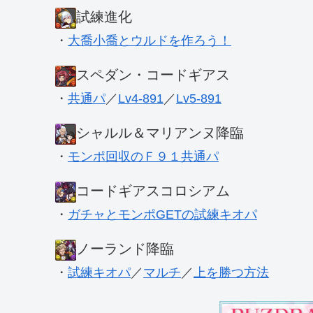
試練進化
・
大喬小喬とウルドを作ろう！
スペダン・コードギアス
・
共通パ
／
Lv4-891
／
Lv5-891
シャルル＆マリアンヌ降臨
・
モンポ回収のＦ９１共通パ
コードギアスコロシアム
・
ガチャとモンポGETの試練キオパ
ノーランド降臨
・
試練キオパ
／
マルチ
／
上を勝つ方法