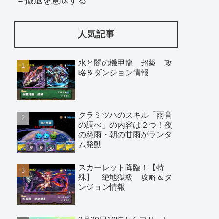
＝撤退を意味する
人気記事
水と闇の機甲龍 超級 攻
略＆ダンジョン情報
クラミツハのスキル「雨音
の調べ」の内容は２つ！夜
の慈雨・朝の甘雨がランダ
ム発動
スカーレット降臨！【特
殊】 絶地獄級 攻略＆ダ
ンジョン情報