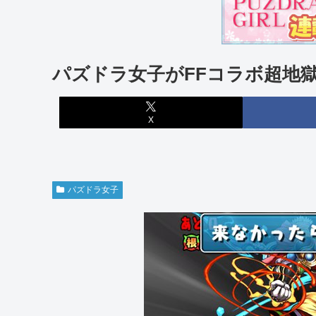
パズドラ女子がFFコラボ超地
X
パズドラ女子