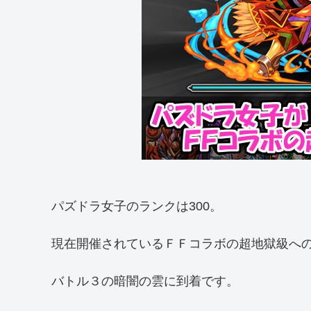
パズドラ女子のランクは300。
現在開催されているＦＦコラボの超地獄級へ
バトル３の暗闇の雲に到着です。