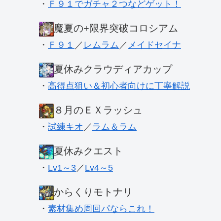
・
Ｆ９１でガチャ２つなどゲット！
魔夏の+限界突破コロシアム
・
Ｆ９１
／
レムラム
／
メイドセイナ
夏休みクラウディアカップ
・
高得点狙い＆初心者向けに丁寧解説
８月のＥＸラッシュ
・
試練キオ
／
ラム＆ラム
夏休みクエスト
・
Lv1～3
／
Lv4～5
からくりモトナリ
・
素材集め周回パならこれ！