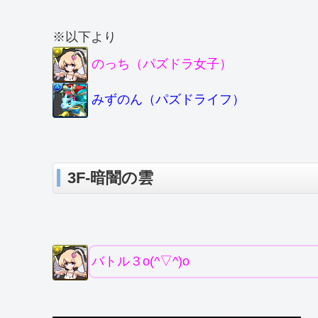
※以下より
のっち（パズドラ女子）
みずのん（パズドライフ）
3F-暗闇の雲
バトル３o(^▽^)o