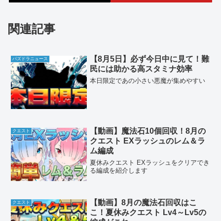
関連記事
【8月5日】必ず今日中に見て！難
パズドラニュース
民には助かる高スタミナ効率
本日限定であの小さい悪魔が集めやすい
【動画】魔法石10個回収！8月の
クエスト
クエスト EXラッシュのレム＆ラ
ム編成
夏休みクエスト EXラッシュをクリアでき
る編成を紹介します
【動画】8月の魔法石回収はこ
クエスト
こ！夏休みクエスト Lv4～Lv5の