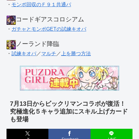
・
モンポ回収のＦ９１共通パ
コードギアスコロシアム
・
ガチャとモンポGETの試練キオパ
ノーランド降臨
・
試練キオパ
／
マルチ
／
上を勝つ方法
7月13日からビックリマンコラボが復活！
究極進化５キャラ追加にスキル上げカード
も登場