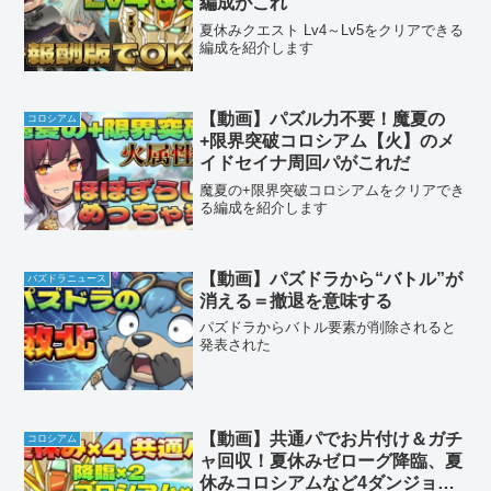
編成がこれ
夏休みクエスト Lv4～Lv5をクリアできる
編成を紹介します
【動画】パズル力不要！魔夏の
コロシアム
+限界突破コロシアム【火】のメ
イドセイナ周回パがこれだ
魔夏の+限界突破コロシアムをクリアでき
る編成を紹介します
【動画】パズドラから“バトル”が
パズドラニュース
消える＝撤退を意味する
パズドラからバトル要素が削除されると
発表された
【動画】共通パでお片付け＆ガチ
コロシアム
ャ回収！夏休みゼローグ降臨、夏
休みコロシアムなど4ダンジョン