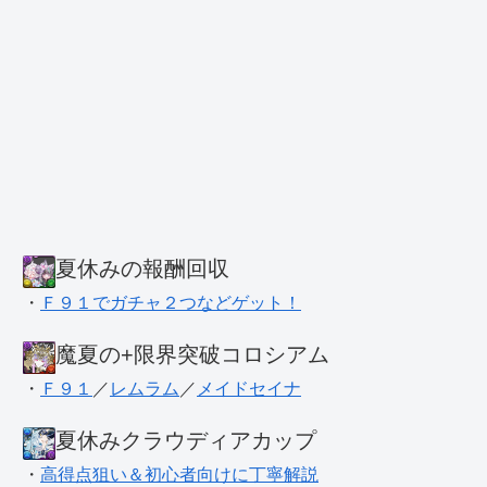
夏休みの報酬回収
・
Ｆ９１でガチャ２つなどゲット！
魔夏の+限界突破コロシアム
・
Ｆ９１
／
レムラム
／
メイドセイナ
夏休みクラウディアカップ
・
高得点狙い＆初心者向けに丁寧解説