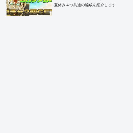
のF91周回パ
夏休み４つ共通の編成を紹介します