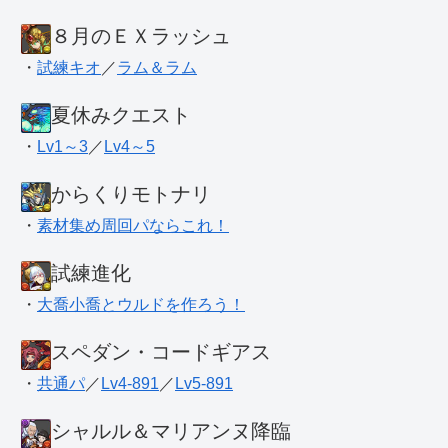
８月のＥＸラッシュ
・
試練キオ
／
ラム＆ラム
夏休みクエスト
・
Lv1～3
／
Lv4～5
からくりモトナリ
・
素材集め周回パならこれ！
試練進化
・
大喬小喬とウルドを作ろう！
スペダン・コードギアス
・
共通パ
／
Lv4-891
／
Lv5-891
シャルル＆マリアンヌ降臨