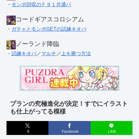
・
モンポ回収のＦ９１共通パ
コードギアスコロシアム
・
ガチャとモンポGETの試練キオパ
ノーランド降臨
・
試練キオパ
／
マルチ
／
上を勝つ方法
プランの究極進化が決定！すでにイラスト
も仕上がってる模様
X
Facebook
LINE