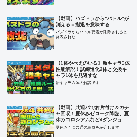
【動画】パズドラから“バトル”が
パズドラニュース
消える＝撤退を意味する
パズドラからバトル要素が削除されると
発表された
【1体やべえのいる】新キャラ3体
パズドラニュース
性能解説！試練進化2体と交換キ
ャラ1体を見逃すな
新キャラ３体の解説です
【動画】共通パでお片付け＆ガチ
コロシアム
ャ回収！夏休みゼローグ降臨、夏
休みコロシアムなど4ダンジョン
のF91周回パ
夏休み４つ共通の編成を紹介します