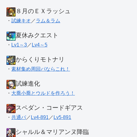
８月のＥＸラッシュ
・
試練キオ
／
ラム＆ラム
夏休みクエスト
・
Lv1～3
／
Lv4～5
からくりモトナリ
・
素材集め周回パならこれ！
試練進化
・
大喬小喬とウルドを作ろう！
スペダン・コードギアス
・
共通パ
／
Lv4-891
／
Lv5-891
シャルル＆マリアンヌ降臨