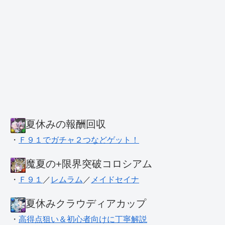
夏休みの報酬回収
・
Ｆ９１でガチャ２つなどゲット！
魔夏の+限界突破コロシアム
・
Ｆ９１
／
レムラム
／
メイドセイナ
夏休みクラウディアカップ
・
高得点狙い＆初心者向けに丁寧解説