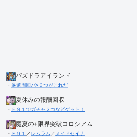
パズドラアイランド
・
厳選周回パ×６つがこれだ
夏休みの報酬回収
・
Ｆ９１でガチャ２つなどゲット！
魔夏の+限界突破コロシアム
・
Ｆ９１
／
レムラム
／
メイドセイナ