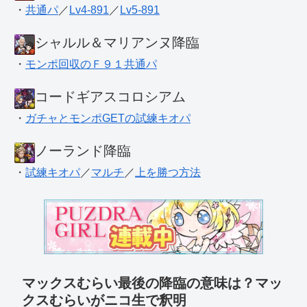
・
共通パ
／
Lv4-891
／
Lv5-891
シャルル＆マリアンヌ降臨
・
モンポ回収のＦ９１共通パ
コードギアスコロシアム
・
ガチャとモンポGETの試練キオパ
ノーランド降臨
・
試練キオパ
／
マルチ
／
上を勝つ方法
マックスむらい最後の降臨の意味は？マッ
クスむらいがニコ生で釈明