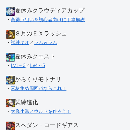
夏休みクラウディアカップ
・
高得点狙い＆初心者向けに丁寧解説
８月のＥＸラッシュ
・
試練キオ
／
ラム＆ラム
夏休みクエスト
・
Lv1～3
／
Lv4～5
からくりモトナリ
・
素材集め周回パならこれ！
試練進化
・
大喬小喬とウルドを作ろう！
スペダン・コードギアス