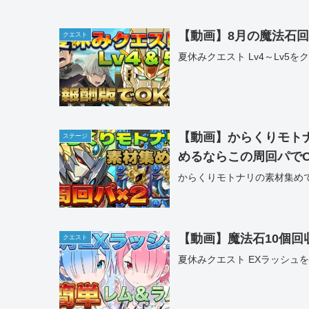
【動画】8月の魔法石回
クエスト
夏休みクエスト Lv4～Lv5
【動画】からくりモト
ステージ
めるならこの周回パで
からくりモトナリの素材集め
【動画】魔法石10個回
クエスト
夏休みクエスト EXラッシュ