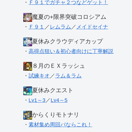
・
Ｆ９１でガチャ２つなどゲット！
魔夏の+限界突破コロシアム
・
Ｆ９１
／
レムラム
／
メイドセイナ
夏休みクラウディアカップ
・
高得点狙い＆初心者向けに丁寧解説
８月のＥＸラッシュ
・
試練キオ
／
ラム＆ラム
夏休みクエスト
・
Lv1～3
／
Lv4～5
からくりモトナリ
・
素材集め周回パならこれ！