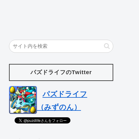
パズドライフのTwitter
パズドライフ
（みずのん）