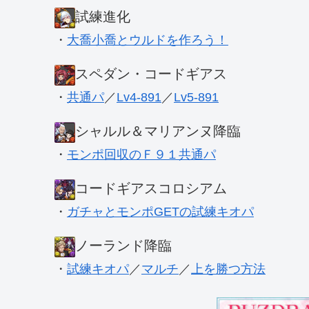
試練進化
・
大喬小喬とウルドを作ろう！
スペダン・コードギアス
・
共通パ
／
Lv4-891
／
Lv5-891
シャルル＆マリアンヌ降臨
・
モンポ回収のＦ９１共通パ
コードギアスコロシアム
・
ガチャとモンポGETの試練キオパ
ノーランド降臨
・
試練キオパ
／
マルチ
／
上を勝つ方法