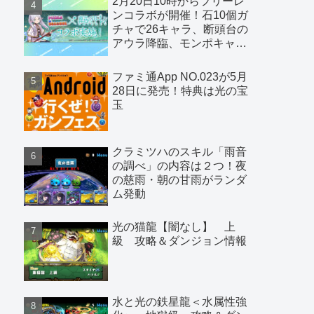
2月20日10時からフリーレ
ンコラボが開催！石10個ガ
チャで26キャラ、断頭台の
アウラ降臨、モンポキャラ
など
ファミ通App NO.023が5月
28日に発売！特典は光の宝
玉
クラミツハのスキル「雨音
の調べ」の内容は２つ！夜
の慈雨・朝の甘雨がランダ
ム発動
光の猫龍【闇なし】 上
級 攻略＆ダンジョン情報
水と光の鉄星龍＜水属性強