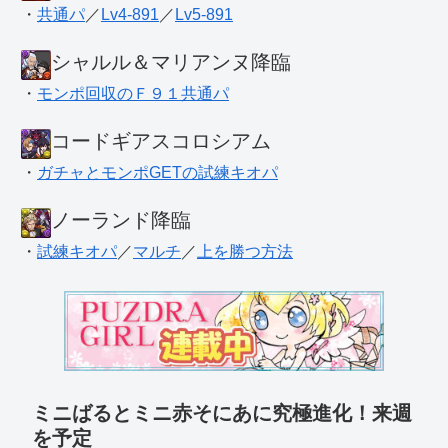
・
共通パ
／
Lv4-891
／
Lv5-891
シャルル＆マリアンヌ降臨
・
モンポ回収のＦ９１共通パ
コードギアスコロシアム
・
ガチャとモンポGETの試練キオパ
ノーランド降臨
・
試練キオパ
／
マルチ
／
上を勝つ方法
ミニばるとミニ赤そにあに究極進化！来週
を予定