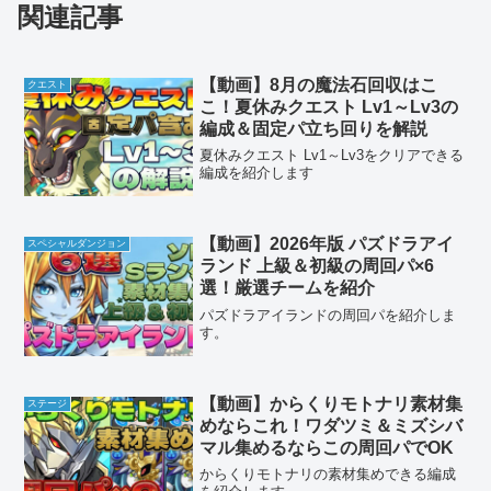
関連記事
【動画】8月の魔法石回収はこ
クエスト
こ！夏休みクエスト Lv1～Lv3の
編成＆固定パ立ち回りを解説
夏休みクエスト Lv1～Lv3をクリアできる
編成を紹介します
【動画】2026年版 パズドラアイ
スペシャルダンジョン
ランド 上級＆初級の周回パ×6
選！厳選チームを紹介
パズドラアイランドの周回パを紹介しま
す。
【動画】からくりモトナリ素材集
ステージ
めならこれ！ワダツミ＆ミズシバ
マル集めるならこの周回パでOK
からくりモトナリの素材集めできる編成