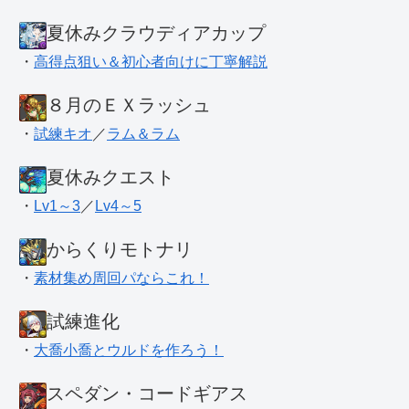
夏休みクラウディアカップ
・
高得点狙い＆初心者向けに丁寧解説
８月のＥＸラッシュ
・
試練キオ
／
ラム＆ラム
夏休みクエスト
・
Lv1～3
／
Lv4～5
からくりモトナリ
・
素材集め周回パならこれ！
試練進化
・
大喬小喬とウルドを作ろう！
スペダン・コードギアス