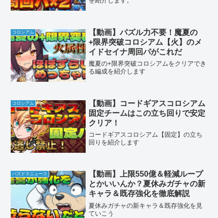
を紹介します。
【動画】パズル力不要！魔夏の
コロシアム
+限界突破コロシアム【火】のメ
イドセイナ周回パがこれだ
魔夏の+限界突破コロシアムをクリアでき
る編成を紹介します
【動画】コードギアスコロシアム
コロシアム
固定チームはこの立ち回りで安定
クリア！
コードギアスコロシアム【固定】の立ち
回りを紹介します
【動画】上限550億＆軽減ループ
パズドラニュース
とかいいんか？夏休みガチャの新
キャラ＆既存強化を徹底解説
夏休みガチャの新キャラ＆既存強化を見
ていこう