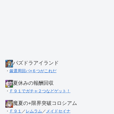
パズドラアイランド
・
厳選周回パ×６つがこれだ
夏休みの報酬回収
・
Ｆ９１でガチャ２つなどゲット！
魔夏の+限界突破コロシアム
・
Ｆ９１
／
レムラム
／
メイドセイナ