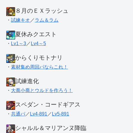
８月のＥＸラッシュ
・
試練キオ
／
ラム＆ラム
夏休みクエスト
・
Lv1～3
／
Lv4～5
からくりモトナリ
・
素材集め周回パならこれ！
試練進化
・
大喬小喬とウルドを作ろう！
スペダン・コードギアス
・
共通パ
／
Lv4-891
／
Lv5-891
シャルル＆マリアンヌ降臨