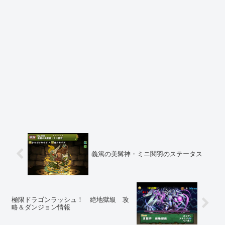
義篤の美髯神・ミニ関羽のステータス
極限ドラゴンラッシュ！ 絶地獄級 攻
略＆ダンジョン情報