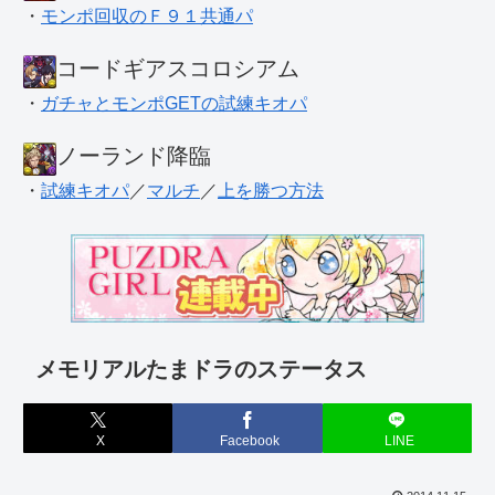
・
モンポ回収のＦ９１共通パ
コードギアスコロシアム
・
ガチャとモンポGETの試練キオパ
ノーランド降臨
・
試練キオパ
／
マルチ
／
上を勝つ方法
メモリアルたまドラのステータス
X
Facebook
LINE