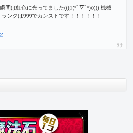
虹色に光ってました(((o(*ﾟ▽ﾟ*)o))) 機械
 ランクは999でカンストです！！！！！！
22