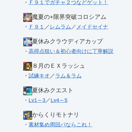
・
Ｆ９１でガチャ２つなどゲット！
魔夏の+限界突破コロシアム
・
Ｆ９１
／
レムラム
／
メイドセイナ
夏休みクラウディアカップ
・
高得点狙い＆初心者向けに丁寧解説
８月のＥＸラッシュ
・
試練キオ
／
ラム＆ラム
夏休みクエスト
・
Lv1～3
／
Lv4～5
からくりモトナリ
・
素材集め周回パならこれ！