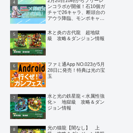
2月20日10時からフリーレ
ンコラボが開催！石10個ガ
チャで26キャラ、断頭台の
アウラ降臨、モンポキャラ
など
木と炎の古代龍 超地獄
級 攻略＆ダンジョン情報
ファミ通App NO.023が5月
28日に発売！特典は光の宝
玉
水と光の鉄星龍＜水属性強
化＞ 地獄級 攻略＆ダン
ジョン情報
光の猫龍【闇なし】 上