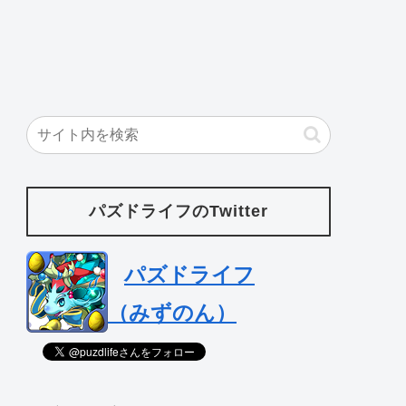
パズドライフのTwitter
パズドライフ
（みずのん）