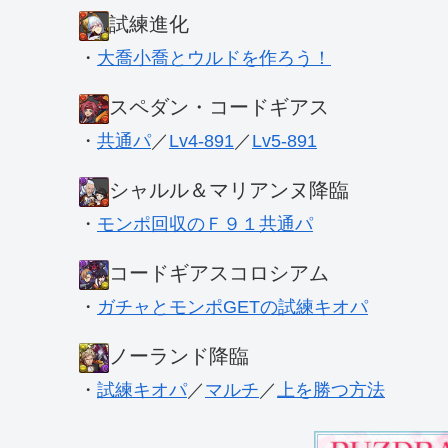
試練進化
・
大喬小喬とウルドを作ろう！
スペダン・コードギアス
・
共通パ
／
Lv4-891
／
Lv5-891
シャルル＆マリアンヌ降臨
・
モンポ回収のＦ９１共通パ
コードギアスコロシアム
・
ガチャとモンポGETの試練キオパ
ノーランド降臨
・
試練キオパ
／
マルチ
／
上を勝つ方法