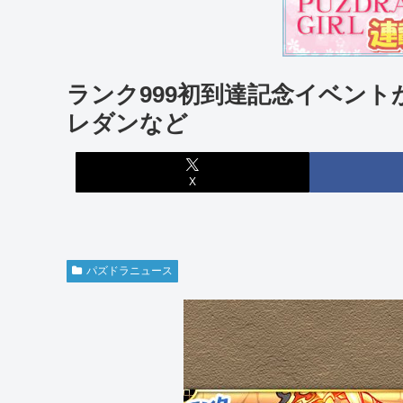
ランク999初到達記念イベン
レダンなど
X
パズドラニュース