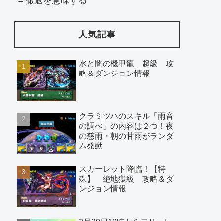
＝撤退を意味する
人気記事
水と闇の機甲龍 超級 攻
略＆ダンジョン情報
クラミツハのスキル「雨音
の調べ」の内容は２つ！夜
の慈雨・朝の甘雨がランダ
ム発動
スカーレット降臨！【特
殊】 絶地獄級 攻略＆ダ
ンジョン情報