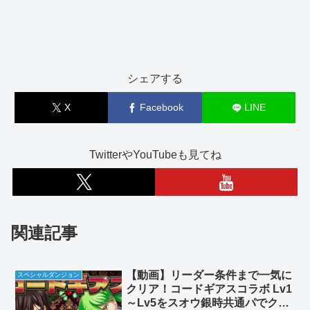
シェアする
X
Facebook
LINE
TwitterやYouTubeも見てね
関連記事
【動画】リーダー条件まで一気に
スペシャルダンジョン
クリア！コードギアスコラボ Lv1
～Lv5をスオウ銀時共通パでクリ