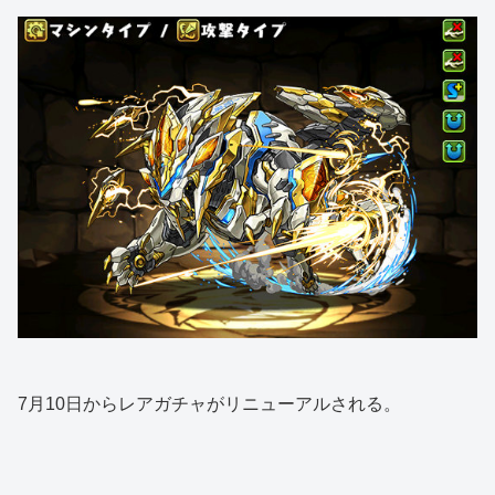
7月10日からレアガチャがリニューアルされる。