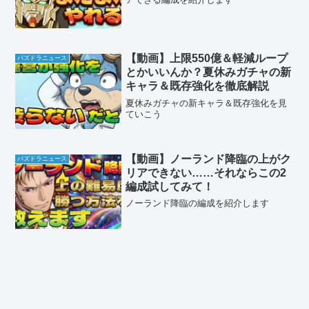
【動画】上限550億＆軽減ループ
パズドラニュース
とかいいんか？夏休みガチャの新
キャラ＆既存強化を徹底解説
夏休みガチャの新キャラ＆既存強化を見
ていこう
【動画】ノーランド降臨の上がク
パズドラニュース
リアできない……それならこの2
編成試してみて！
ノーランド降臨の編成を紹介します