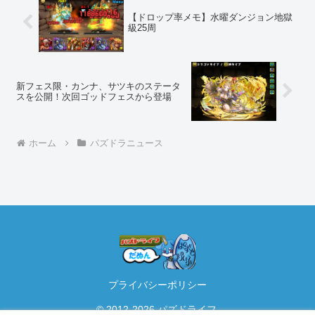
【ドロップ率メモ】水曜ダンジョン地獄
級25周
新フェス限・カンナ、サツキのステータ
スを公開！次回ゴッドフェスから登場
ホーム
パズドラニュース
プライバシーポリシー
© 2012-2026 パズドライフ.