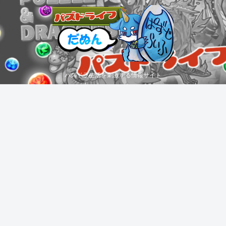
パズドラ生活を刺激する情報サイト