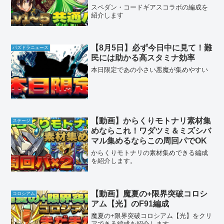
ア
スペダン・コードギアスコラボの編成を
紹介します
【8月5日】必ず今日中に見て！難
パズドラニュース
民には助かる高スタミナ効率
本日限定であの小さい悪魔が集めやすい
【動画】からくりモトナリ素材集
ステージ
めならこれ！ワダツミ＆ミズシバ
マル集めるならこの周回パでOK
からくりモトナリの素材集めできる編成
を紹介します。
【動画】魔夏の+限界突破コロシ
コロシアム
アム【光】のF91編成
魔夏の+限界突破コロシアム【光】をクリ
アできる編成を紹介します