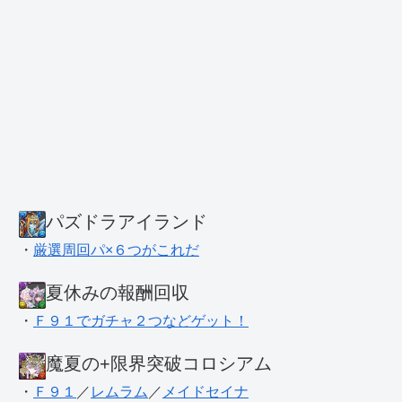
パズドラアイランド
・
厳選周回パ×６つがこれだ
夏休みの報酬回収
・
Ｆ９１でガチャ２つなどゲット！
魔夏の+限界突破コロシアム
・
Ｆ９１
／
レムラム
／
メイドセイナ