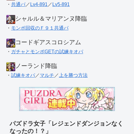
・
共通パ
／
Lv4-891
／
Lv5-891
シャルル＆マリアンヌ降臨
・
モンポ回収のＦ９１共通パ
コードギアスコロシアム
・
ガチャとモンポGETの試練キオパ
ノーランド降臨
・
試練キオパ
／
マルチ
／
上を勝つ方法
パズドラ女子「レジェンドダンジョンなく
なったの！？」