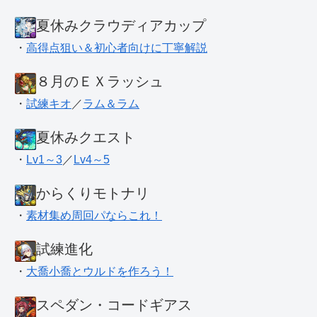
夏休みクラウディアカップ
・
高得点狙い＆初心者向けに丁寧解説
８月のＥＸラッシュ
・
試練キオ
／
ラム＆ラム
夏休みクエスト
・
Lv1～3
／
Lv4～5
からくりモトナリ
・
素材集め周回パならこれ！
試練進化
・
大喬小喬とウルドを作ろう！
スペダン・コードギアス