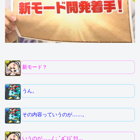
新モード？
うん。
その内容っていうのが……。
いうのが……(；ﾟдﾟ)ｺﾞｸﾘ…