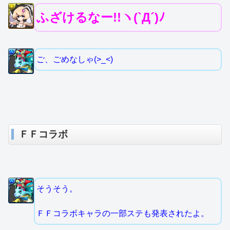
ふざけるなー!!ヽ(`Д´)ﾉ
ご、ごめなしゃ(>_<)
ＦＦコラボ
そうそう。
ＦＦコラボキャラの一部ステも発表されたよ。