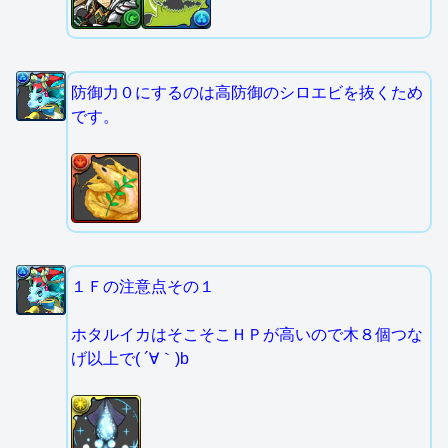
防御力０にするのは高防御のシロエビを抜くため
です。
１Ｆの注意点その１
ホタルイカはそこそこＨＰが高いので木８個つな
げ以上で( ´∀｀)b