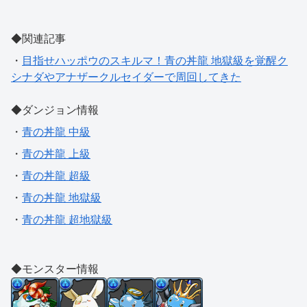
◆関連記事
・
目指せハッポウのスキルマ！青の丼龍 地獄級を覚醒ク
シナダやアナザークルセイダーで周回してきた
◆ダンジョン情報
・
青の丼龍 中級
・
青の丼龍 上級
・
青の丼龍 超級
・
青の丼龍 地獄級
・
青の丼龍 超地獄級
◆モンスター情報