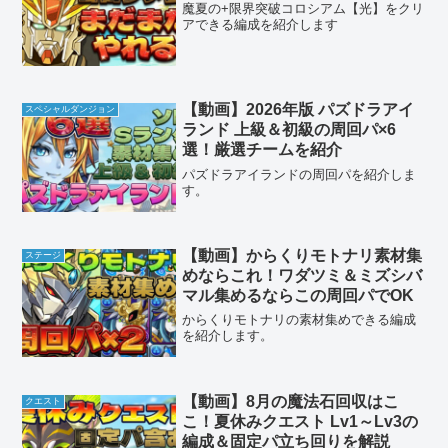
魔夏の+限界突破コロシアム【光】をクリ
アできる編成を紹介します
【動画】2026年版 パズドラアイ
スペシャルダンジョン
ランド 上級＆初級の周回パ×6
選！厳選チームを紹介
パズドラアイランドの周回パを紹介しま
す。
【動画】からくりモトナリ素材集
ステージ
めならこれ！ワダツミ＆ミズシバ
マル集めるならこの周回パでOK
からくりモトナリの素材集めできる編成
を紹介します。
【動画】8月の魔法石回収はこ
クエスト
こ！夏休みクエスト Lv1～Lv3の
編成＆固定パ立ち回りを解説