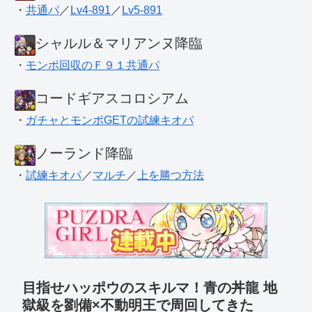
・
共通パ
／
Lv4-891
／
Lv5-891
シャルル＆マリアンヌ降臨
・
モンポ回収のＦ９１共通パ
コードギアスコロシアム
・
ガチャとモンポGETの試練キオパ
ノーランド降臨
・
試練キオパ
／
マルチ
／
上を勝つ方法
目指せハッポウのスキルマ！青の丼龍 地
獄級を劉備×不動明王で周回してきた