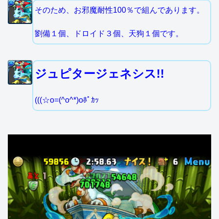
そのため、お邪魔耐性100％で組んであります。
劉備１個、ドロイド３個、天狗１個です。
ジュピタージェネシス!!
(((☆o=(^o^*)oﾎﾟｶｯ