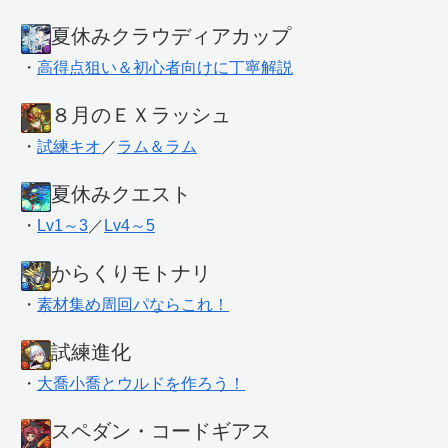
夏休みクラウディアカップ
・
高得点狙い＆初心者向けに丁寧解説
８月のＥＸラッシュ
・
試練キオ
／
ラム＆ラム
夏休みクエスト
・
Lv1～3
／
Lv4～5
からくりモトナリ
・
素材集め周回パならこれ！
試練進化
・
大喬小喬とウルドを作ろう！
スペダン・コードギアス