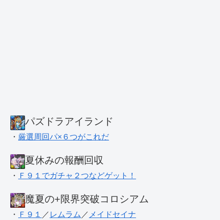
パズドラアイランド
・
厳選周回パ×６つがこれだ
夏休みの報酬回収
・
Ｆ９１でガチャ２つなどゲット！
魔夏の+限界突破コロシアム
・
Ｆ９１
／
レムラム
／
メイドセイナ