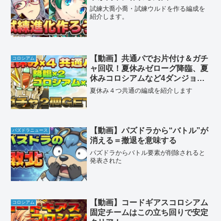
試練大喬小喬・試練ウルドを作る編成を
紹介します。
【動画】共通パでお片付け＆ガチ
コロシアム
ャ回収！夏休みゼローグ降臨、夏
休みコロシアムなど4ダンジョン
のF91周回パ
夏休み４つ共通の編成を紹介します
【動画】パズドラから“バトル”が
パズドラニュース
消える＝撤退を意味する
パズドラからバトル要素が削除されると
発表された
【動画】コードギアスコロシアム
コロシアム
固定チームはこの立ち回りで安定