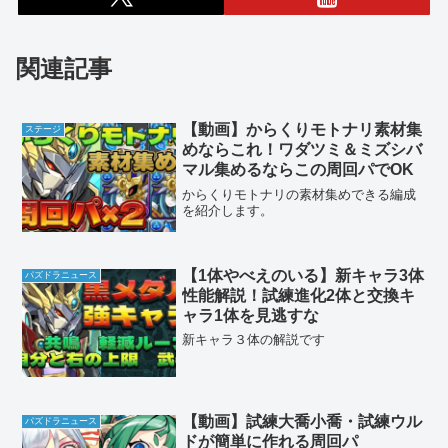
関連記事
【動画】からくりモトナリ素材集
ステージ
めならこれ！ワダツミ＆ミズシバ
マル集めるならこの周回パでOK
からくりモトナリの素材集めできる編成
を紹介します。
【1体やべえのいる】新キャラ3体
パズドラニュース
性能解説！試練進化2体と交換キ
ャラ1体を見逃すな
新キャラ３体の解説です
【動画】試練大喬小喬・試練ウル
パズドラニュース
ドが簡単に作れる周回パ