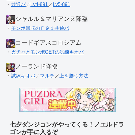
・
共通パ
／
Lv4-891
／
Lv5-891
シャルル＆マリアンヌ降臨
・
モンポ回収のＦ９１共通パ
コードギアスコロシアム
・
ガチャとモンポGETの試練キオパ
ノーランド降臨
・
試練キオパ
／
マルチ
／
上を勝つ方法
七夕ダンジョンがやってくる！ノエルドラ
ゴンが手に入るぞ