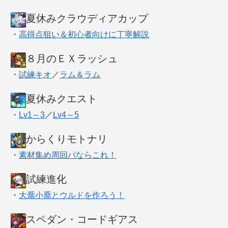
夏休みクラウディアカップ
・
高得点狙い＆初心者向けに丁寧解説
８月のＥＸラッシュ
・
試練キオ
／
ラム＆ラム
夏休みクエスト
・
Lv1～3
／
Lv4～5
からくりモトナリ
・
素材集め周回パならこれ！
試練進化
・
大喬小喬とウルドを作ろう！
スペダン・コードギアス