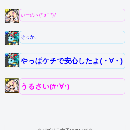
いーのヽ(*´з｀*)ﾉ
そっか。
やっぱケチで安心したよ(・∀・)
うるさい(#･∀･)