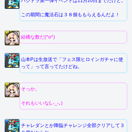
ハジドラ第一弾イベントは11月20日までだけど。
この期間に魔法石は３８個ももらえるんだよ！
結構な数だ(^o^)
山本Pは生放送で「フェス限ヒロインガチャに使
って」って言ってたけどね。
そっか。
それもいいな(｡-_-｡)
チャレダンとか降臨チャレンジ全部クリアして３