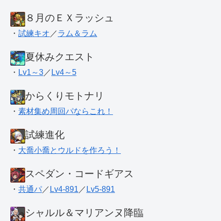
８月のＥＸラッシュ
・
試練キオ
／
ラム＆ラム
夏休みクエスト
・
Lv1～3
／
Lv4～5
からくりモトナリ
・
素材集め周回パならこれ！
試練進化
・
大喬小喬とウルドを作ろう！
スペダン・コードギアス
・
共通パ
／
Lv4-891
／
Lv5-891
シャルル＆マリアンヌ降臨