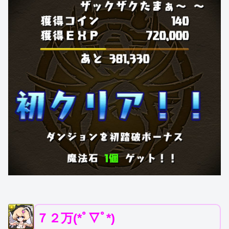
７２万(*ﾟ▽ﾟ*)