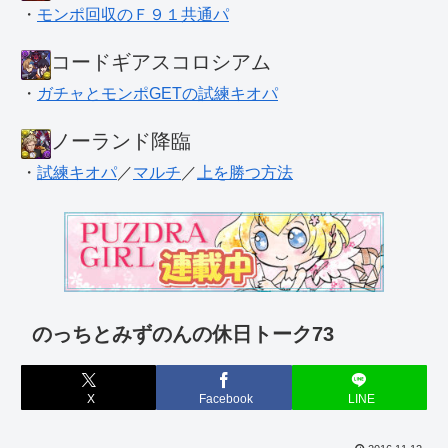
・
モンポ回収のＦ９１共通パ
コードギアスコロシアム
・
ガチャとモンポGETの試練キオパ
ノーランド降臨
・
試練キオパ
／
マルチ
／
上を勝つ方法
のっちとみずのんの休日トーク73
X
Facebook
LINE