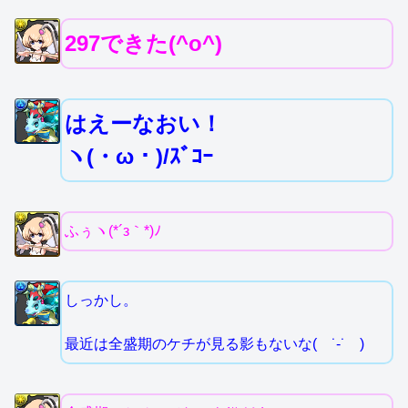
297できた(^o^)
はえーなおい！
ヽ(・ω・)/ｽﾞｺｰ
ふぅヽ(*´з｀*)ﾉ
しっかし。
最近は全盛期のケチが見る影もないな( ˙-˙ )