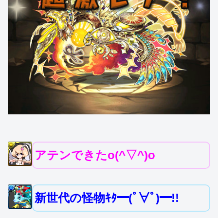
アテンできたo(^▽^)o
新世代の怪物ｷﾀ━(ﾟ∀ﾟ)━!!