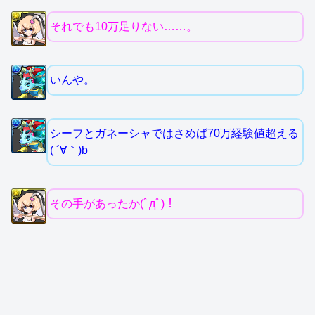
それでも10万足りない……。
いんや。
シーフとガネーシャではさめば70万経験値超える
( ´∀｀)b
その手があったか(ﾟдﾟ)！