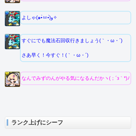
よしゃ(๑•̀ㅂ•́)و✧
すぐにでも魔法石回収行きましょう(｀・ω・´)
さあ早く！今すぐ！(｀・ω・´)
なんでみずのんがやる気になるんだかヽ(；´з｀*)ﾉ
ランク上げにシーフ