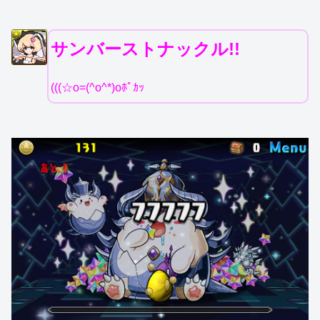
サンバーストナックル!!
(((☆o=(^o^*)oﾎﾟｶｯ