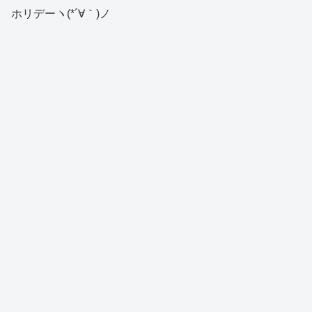
ホリデーヽ(*´∀｀)ノ