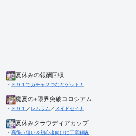
夏休みの報酬回収
・
Ｆ９１でガチャ２つなどゲット！
魔夏の+限界突破コロシアム
・
Ｆ９１
／
レムラム
／
メイドセイナ
夏休みクラウディアカップ
・
高得点狙い＆初心者向けに丁寧解説