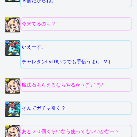
８個だからね。
今来てるのも？
いえーす。
チャレダンLv10いつでも手伝うよ(。-∀-)
魔法石もらえるならやるかヽ(*´з｀*)ﾉ
そんでガチャ引く？
あと２０個くらいなら使ってもいいかなー？