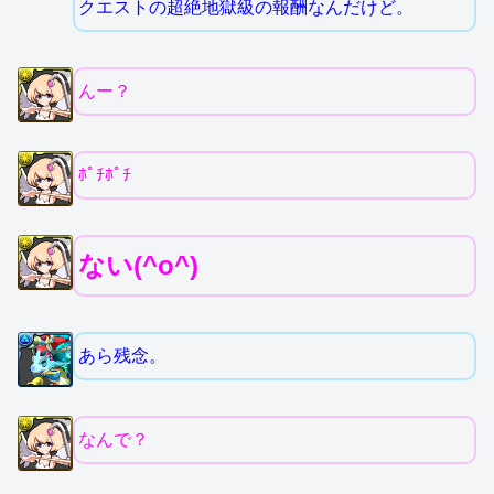
クエストの超絶地獄級の報酬なんだけど。
んー？
ﾎﾟﾁﾎﾟﾁ
ない(^o^)
あら残念。
なんで？