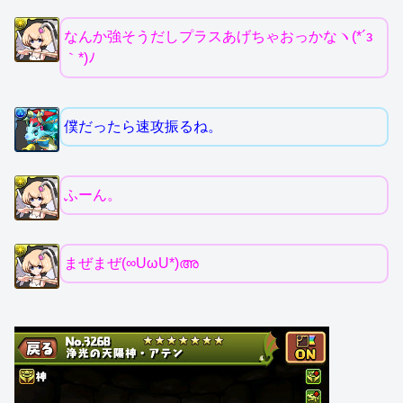
なんか強そうだしプラスあげちゃおっかなヽ(*´з
｀*)ﾉ
僕だったら速攻振るね。
ふーん。
まぜまぜ(∞UωU*)അ