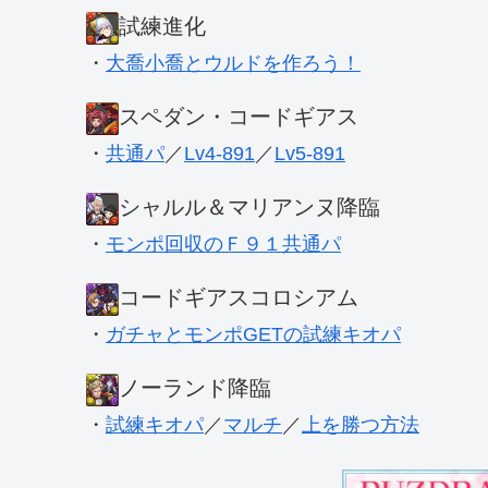
試練進化
・
大喬小喬とウルドを作ろう！
スペダン・コードギアス
・
共通パ
／
Lv4-891
／
Lv5-891
シャルル＆マリアンヌ降臨
・
モンポ回収のＦ９１共通パ
コードギアスコロシアム
・
ガチャとモンポGETの試練キオパ
ノーランド降臨
・
試練キオパ
／
マルチ
／
上を勝つ方法