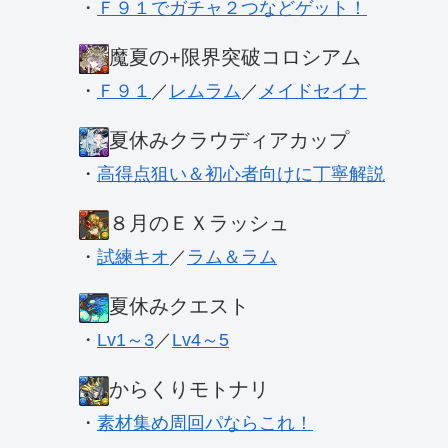
・
Ｆ９１でガチャ２つなどゲット！
魔夏の+限界突破コロシアム
・
Ｆ９１
／
レムラム
／
メイドセイナ
夏休みクラウディアカップ
・
高得点狙い＆初心者向けに丁寧解説
８月のＥＸラッシュ
・
試練キオ
／
ラム＆ラム
夏休みクエスト
・
Lv1～3
／
Lv4～5
からくりモトナリ
・
素材集め周回パならこれ！