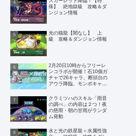
スカーレット降臨！【特
殊】 絶地獄級 攻略＆ダ
ンジョン情報
光の猫龍【闇なし】 上
級 攻略＆ダンジョン情報
2月20日10時からフリーレ
ンコラボが開催！石10個ガ
チャで26キャラ、断頭台の
アウラ降臨、モンポキャラ
など
クラミツハのスキル「雨音
の調べ」の内容は２つ！夜
の慈雨・朝の甘雨がランダ
ム発動
水と光の鉄星龍＜水属性強