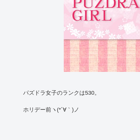
パズドラ女子のランクは530。
ホリデー前ヽ(*´∀｀)ノ