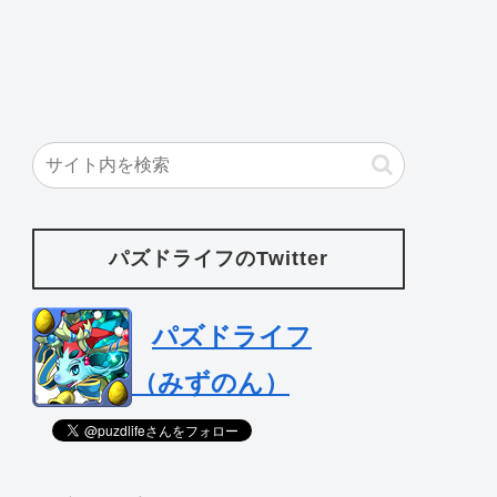
パズドライフのTwitter
パズドライフ
（みずのん）