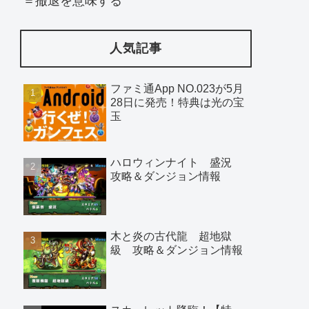
＝撤退を意味する
人気記事
ファミ通App NO.023が5月
28日に発売！特典は光の宝
玉
ハロウィンナイト 盛況
攻略＆ダンジョン情報
木と炎の古代龍 超地獄
級 攻略＆ダンジョン情報