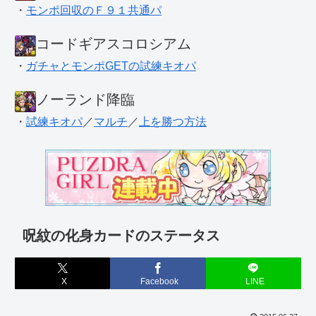
・
モンポ回収のＦ９１共通パ
コードギアスコロシアム
・
ガチャとモンポGETの試練キオパ
ノーランド降臨
・
試練キオパ
／
マルチ
／
上を勝つ方法
呪紋の化身カードのステータス
X
Facebook
LINE