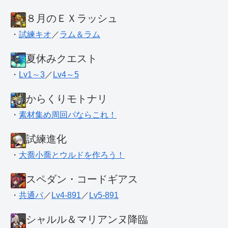
８月のＥＸラッシュ
・
試練キオ
／
ラム＆ラム
夏休みクエスト
・
Lv1～3
／
Lv4～5
からくりモトナリ
・
素材集め周回パならこれ！
試練進化
・
大喬小喬とウルドを作ろう！
スペダン・コードギアス
・
共通パ
／
Lv4-891
／
Lv5-891
シャルル＆マリアンヌ降臨