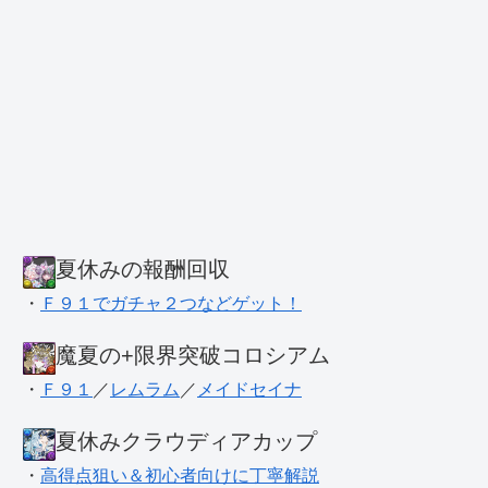
夏休みの報酬回収
・
Ｆ９１でガチャ２つなどゲット！
魔夏の+限界突破コロシアム
・
Ｆ９１
／
レムラム
／
メイドセイナ
夏休みクラウディアカップ
・
高得点狙い＆初心者向けに丁寧解説