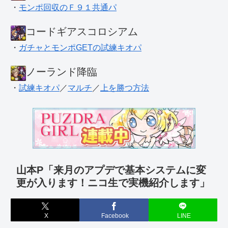
・
モンポ回収のＦ９１共通パ
コードギアスコロシアム
・
ガチャとモンポGETの試練キオパ
ノーランド降臨
・
試練キオパ
／
マルチ
／
上を勝つ方法
山本P「来月のアプデで基本システムに変
更が入ります！ニコ生で実機紹介します」
X
Facebook
LINE