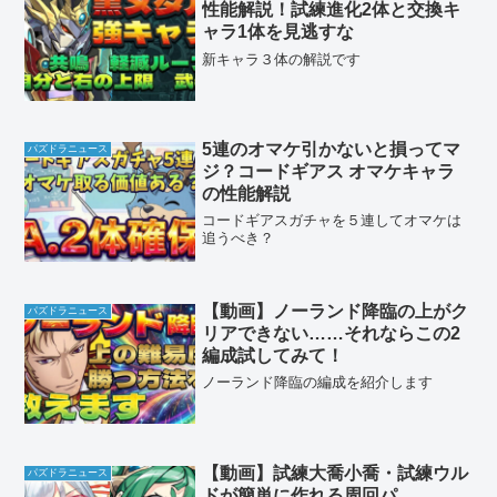
性能解説！試練進化2体と交換キ
ャラ1体を見逃すな
新キャラ３体の解説です
5連のオマケ引かないと損ってマ
パズドラニュース
ジ？コードギアス オマケキャラ
の性能解説
コードギアスガチャを５連してオマケは
追うべき？
【動画】ノーランド降臨の上がク
パズドラニュース
リアできない……それならこの2
編成試してみて！
ノーランド降臨の編成を紹介します
【動画】試練大喬小喬・試練ウル
パズドラニュース
ドが簡単に作れる周回パ