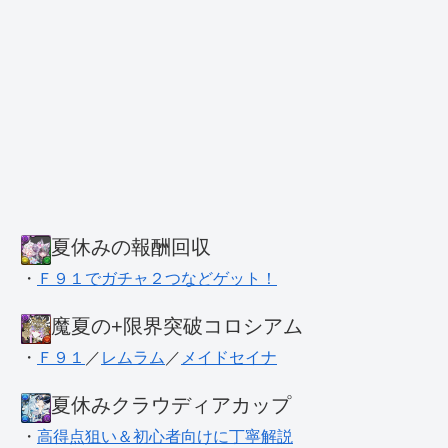
夏休みの報酬回収
・
Ｆ９１でガチャ２つなどゲット！
魔夏の+限界突破コロシアム
・
Ｆ９１
／
レムラム
／
メイドセイナ
夏休みクラウディアカップ
・
高得点狙い＆初心者向けに丁寧解説