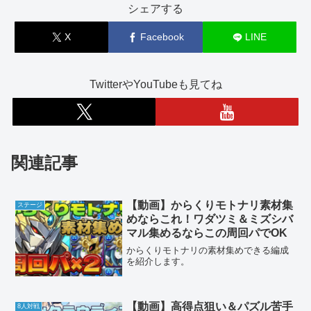
シェアする
X
Facebook
LINE
TwitterやYouTubeも見てね
関連記事
【動画】からくりモトナリ素材集
ステージ
めならこれ！ワダツミ＆ミズシバ
マル集めるならこの周回パでOK
からくりモトナリの素材集めできる編成
を紹介します。
【動画】高得点狙い＆パズル苦手
8人対戦