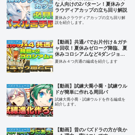
な人向けの2パターン！夏休みク
ラウディアカップの立ち回り解説
夏休みクラウディアカップの立ち回り解
説を紹介します。
【動画】共通パでお片付け＆ガチ
コロシアム
ャ回収！夏休みゼローグ降臨、夏
休みコロシアムなど4ダンジョン
のF91周回パ
夏休み４つ共通の編成を紹介します
【動画】試練大喬小喬・試練ウル
パズドラニュース
ドが簡単に作れる周回パ
試練大喬小喬・試練ウルドを作る編成を
紹介します。
【動画】昔のパズドラの方が良か
パズドラニュース