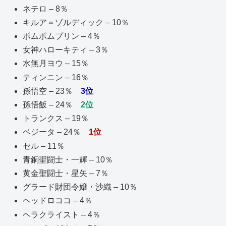
ネテロ – 8％
キルア＝ゾルディック – 10％
ポムポムプリン – 4％
女神ハローキティ – 3％
水無月ヨウ – 15％
ティンニン – 16％
孫悟空 – 23％
3位
孫悟飯 – 24％
2位
トランクス – 19％
ベジータ – 24％
1位
セル – 11％
青銅聖闘士・一輝 – 10％
黄金聖闘士・星矢 – 7％
グラード財団令嬢・沙織 – 10％
ヘッドロココ – 4％
ヘラクライスト – 4％