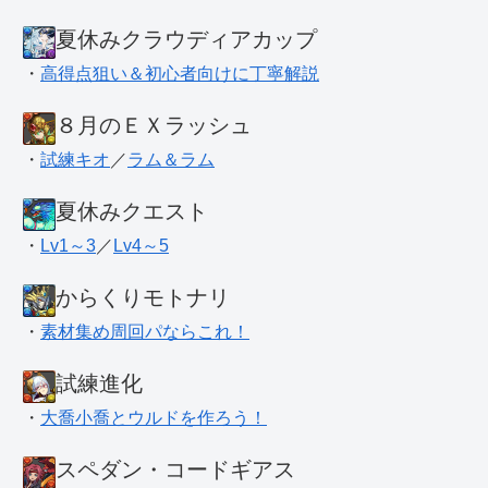
夏休みクラウディアカップ
・
高得点狙い＆初心者向けに丁寧解説
８月のＥＸラッシュ
・
試練キオ
／
ラム＆ラム
夏休みクエスト
・
Lv1～3
／
Lv4～5
からくりモトナリ
・
素材集め周回パならこれ！
試練進化
・
大喬小喬とウルドを作ろう！
スペダン・コードギアス