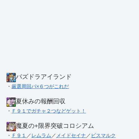
パズドラアイランド
・
厳選周回パ×６つがこれだ
夏休みの報酬回収
・
Ｆ９１でガチャ２つなどゲット！
魔夏の+限界突破コロシアム
・
Ｆ９１
／
レムラム
／
メイドセイナ
／
ビスマルク