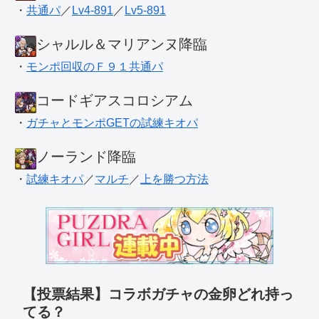
・
共通パ
／
Lv4-891
／
Lv5-891
シャルル＆マリアンヌ降臨
・
モンポ回収のＦ９１共通パ
コードギアスコロシアム
・
ガチャとモンポGETの試練キオパ
ノーランド降臨
・
試練キオパ
／
マルチ
／
上を勝つ方法
【投票結果】コラボガチャの金卵どれ持っ
てる？