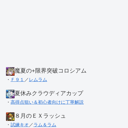
魔夏の+限界突破コロシアム
・
Ｆ９１
／
レムラム
夏休みクラウディアカップ
・
高得点狙い＆初心者向けに丁寧解説
８月のＥＸラッシュ
・
試練キオ
／
ラム＆ラム