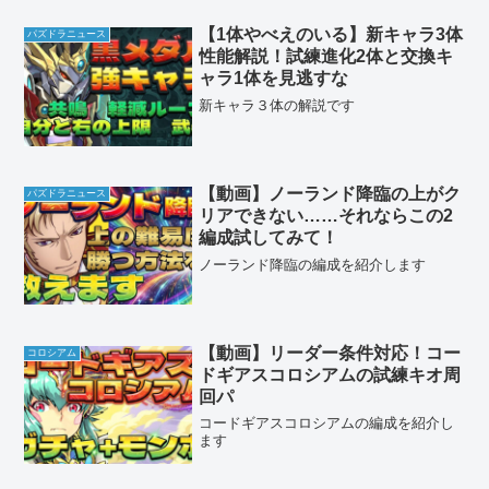
【1体やべえのいる】新キャラ3体
パズドラニュース
性能解説！試練進化2体と交換キ
ャラ1体を見逃すな
新キャラ３体の解説です
【動画】ノーランド降臨の上がク
パズドラニュース
リアできない……それならこの2
編成試してみて！
ノーランド降臨の編成を紹介します
【動画】リーダー条件対応！コー
コロシアム
ドギアスコロシアムの試練キオ周
回パ
コードギアスコロシアムの編成を紹介し
ます