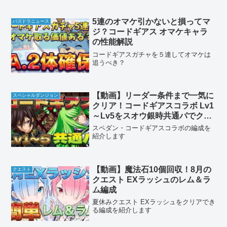
5連のオマケ引かないと損ってマ
パズドラニュース
ジ？コードギアス オマケキャラ
の性能解説
コードギアスガチャを５連してオマケは
追うべき？
【動画】リーダー条件まで一気に
スペシャルダンジョン
クリア！コードギアスコラボ Lv1
～Lv5をスオウ銀時共通パでクリ
ア
スペダン・コードギアスコラボの編成を
紹介します
【動画】魔法石10個回収！8月の
クエスト
クエスト EXラッシュのレム＆ラ
ム編成
夏休みクエスト EXラッシュをクリアでき
る編成を紹介します