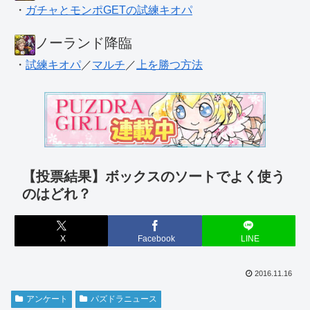
・
ガチャとモンポGETの試練キオパ
ノーランド降臨
・
試練キオパ
／
マルチ
／
上を勝つ方法
【投票結果】ボックスのソートでよく使う
のはどれ？
X
Facebook
LINE
2016.11.16
アンケート
パズドラニュース