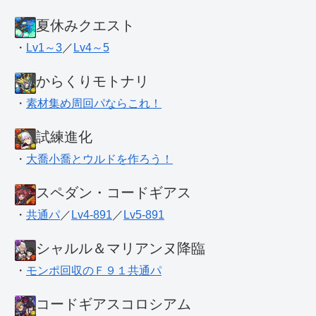
夏休みクエスト
・
Lv1～3
／
Lv4～5
からくりモトナリ
・
素材集め周回パならこれ！
試練進化
・
大喬小喬とウルドを作ろう！
スペダン・コードギアス
・
共通パ
／
Lv4-891
／
Lv5-891
シャルル＆マリアンヌ降臨
・
モンポ回収のＦ９１共通パ
コードギアスコロシアム