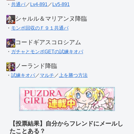
・
共通パ
／
Lv4-891
／
Lv5-891
シャルル＆マリアンヌ降臨
・
モンポ回収のＦ９１共通パ
コードギアスコロシアム
・
ガチャとモンポGETの試練キオパ
ノーランド降臨
・
試練キオパ
／
マルチ
／
上を勝つ方法
【投票結果】自分からフレンドにメールし
たことある？