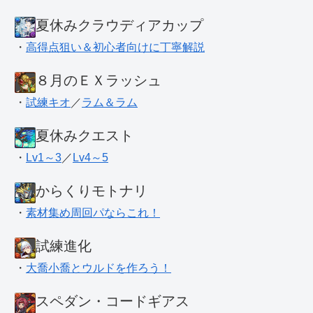
夏休みクラウディアカップ
・
高得点狙い＆初心者向けに丁寧解説
８月のＥＸラッシュ
・
試練キオ
／
ラム＆ラム
夏休みクエスト
・
Lv1～3
／
Lv4～5
からくりモトナリ
・
素材集め周回パならこれ！
試練進化
・
大喬小喬とウルドを作ろう！
スペダン・コードギアス