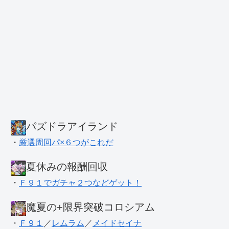
パズドラアイランド
・
厳選周回パ×６つがこれだ
夏休みの報酬回収
・
Ｆ９１でガチャ２つなどゲット！
魔夏の+限界突破コロシアム
・
Ｆ９１
／
レムラム
／
メイドセイナ