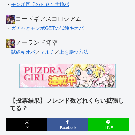
・
モンポ回収のＦ９１共通パ
コードギアスコロシアム
・
ガチャとモンポGETの試練キオパ
ノーランド降臨
・
試練キオパ
／
マルチ
／
上を勝つ方法
【投票結果】フレンド数どれくらい拡張し
てる？
X
Facebook
LINE