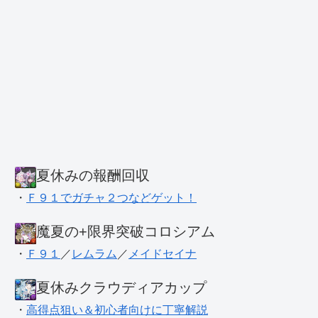
夏休みの報酬回収
・
Ｆ９１でガチャ２つなどゲット！
魔夏の+限界突破コロシアム
・
Ｆ９１
／
レムラム
／
メイドセイナ
夏休みクラウディアカップ
・
高得点狙い＆初心者向けに丁寧解説