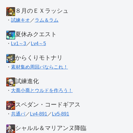
８月のＥＸラッシュ
・
試練キオ
／
ラム＆ラム
夏休みクエスト
・
Lv1～3
／
Lv4～5
からくりモトナリ
・
素材集め周回パならこれ！
試練進化
・
大喬小喬とウルドを作ろう！
スペダン・コードギアス
・
共通パ
／
Lv4-891
／
Lv5-891
シャルル＆マリアンヌ降臨