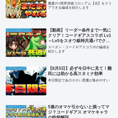
魔夏の+限界突破コロシアム【光】をクリ
アできる編成を紹介します
【動画】リーダー条件まで一気に
スペシャルダンジョン
クリア！コードギアスコラボ Lv1
～Lv5をスオウ銀時共通パでクリ
ア
スペダン・コードギアスコラボの編成を
紹介します
【8月5日】必ず今日中に見て！難
パズドラニュース
民には助かる高スタミナ効率
本日限定であの小さい悪魔が集めやすい
5連のオマケ引かないと損ってマ
パズドラニュース
ジ？コードギアス オマケキャラ
の性能解説