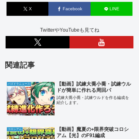
X
Facebook
LINE
TwitterやYouTubeも見てね
関連記事
【動画】試練大喬小喬・試練ウル
パズドラニュース
ドが簡単に作れる周回パ
試練大喬小喬・試練ウルドを作る編成を
紹介します。
【動画】魔夏の+限界突破コロシ
コロシアム
アム【光】のF91編成