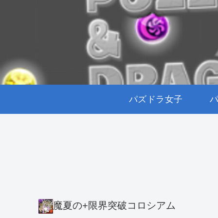
パズドラ女子
魔夏の+限界突破コロシアム