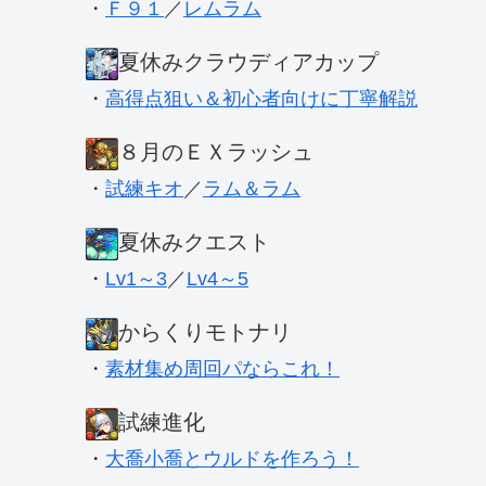
・
Ｆ９１
／
レムラム
夏休みクラウディアカップ
・
高得点狙い＆初心者向けに丁寧解説
８月のＥＸラッシュ
・
試練キオ
／
ラム＆ラム
夏休みクエスト
・
Lv1～3
／
Lv4～5
からくりモトナリ
・
素材集め周回パならこれ！
試練進化
・
大喬小喬とウルドを作ろう！