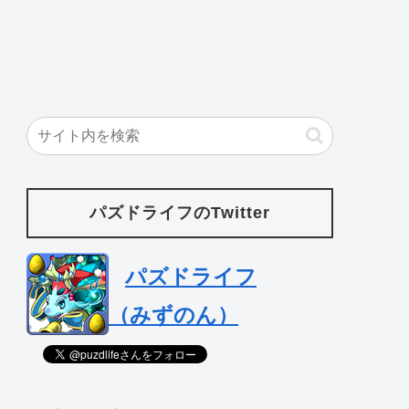
パズドライフのTwitter
パズドライフ
（みずのん）