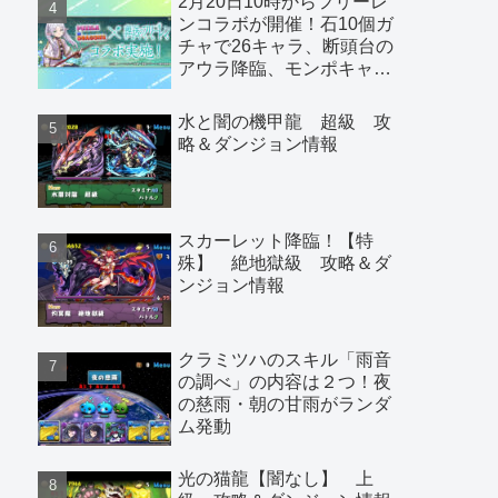
2月20日10時からフリーレ
ンコラボが開催！石10個ガ
チャで26キャラ、断頭台の
アウラ降臨、モンポキャラ
など
水と闇の機甲龍 超級 攻
略＆ダンジョン情報
スカーレット降臨！【特
殊】 絶地獄級 攻略＆ダ
ンジョン情報
クラミツハのスキル「雨音
の調べ」の内容は２つ！夜
の慈雨・朝の甘雨がランダ
ム発動
光の猫龍【闇なし】 上