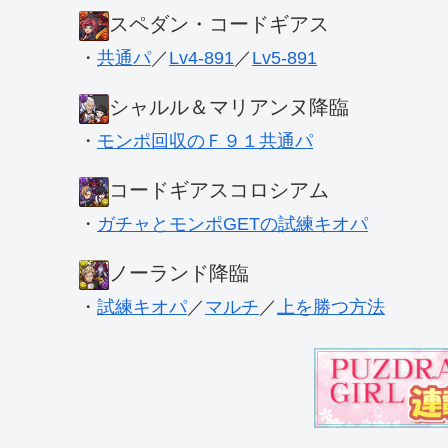
スペダン・コードギアス
・
共通パ
／
Lv4-891
／
Lv5-891
シャルル＆マリアンヌ降臨
・
モンポ回収のＦ９１共通パ
コードギアスコロシアム
・
ガチャとモンポGETの試練キオパ
ノーランド降臨
・
試練キオパ
／
マルチ
／
上を勝つ方法