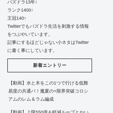
パズドラ13年↑
ランク1400↑
王冠140↑
Twitterでもパズドラ生活を刺激する情報
をつぶやいています。
記事にするほどじゃない小ネタはTwitter
に書く事にしています。
新着エントリー
【動画】水と木をこの1つで行ける低難
易度の共通パ！魔夏の+限界突破コロシ
アムのレム＆ラム編成
【動画】上限550億＆軽減ループとかい