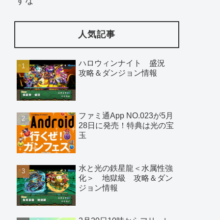
すな
人気記事
ハロウィンナイト 盛況
攻略＆ダンジョン情報
ファミ通App NO.023が5月
28日に発売！特典は光の宝
玉
水と光の鉄星龍＜水属性強
化＞ 地獄級 攻略＆ダン
ジョン情報