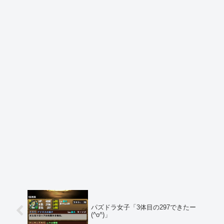
パズドラ女子「3体目の297できたー
(^o^)」