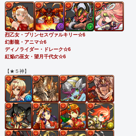
烈乙女・プリンセスヴァルキリー☆6
幻影龍・アニマ☆6
ディノライダー・ドレーク☆6
紅焔の巫女・望月千代女☆6
【★５神】