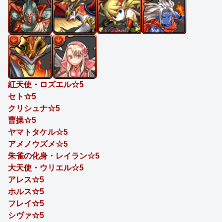
紅天使・ロズエル☆5
セト☆5
クリシュナ☆5
曹操☆5
ヤマトタケル☆5
アメノウズメ☆5
朱雀の化身・レイラン☆5
大天使・ウリエル☆5
アレス☆5
ホルス☆5
フレイ☆5
シヴァ☆5