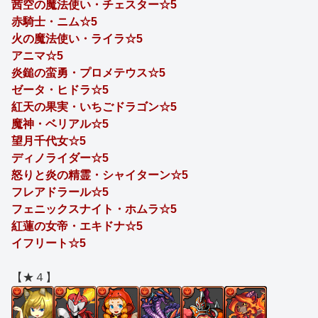
茜空の魔法使い・チェスター☆5
赤騎士・ニム☆5
火の魔法使い・ライラ☆5
アニマ☆5
炎鎚の蛮勇・プロメテウス☆5
ゼータ・ヒドラ☆5
紅天の果実・いちごドラゴン☆5
魔神・ベリアル☆5
望月千代女☆5
ディノライダー☆5
怒りと炎の精霊・シャイターン☆5
フレアドラール☆5
フェニックスナイト・ホムラ☆5
紅蓮の女帝・エキドナ☆5
イフリート☆5
【★４】