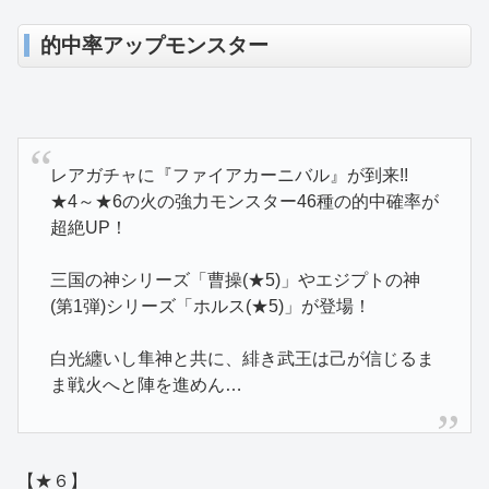
的中率アップモンスター
レアガチャに『ファイアカーニバル』が到来!!
★4～★6の火の強力モンスター46種の的中確率が
超絶UP！
三国の神シリーズ「曹操(★5)」やエジプトの神
(第1弾)シリーズ「ホルス(★5)」が登場！
白光纏いし隼神と共に、緋き武王は己が信じるま
ま戦火へと陣を進めん…
【★６】