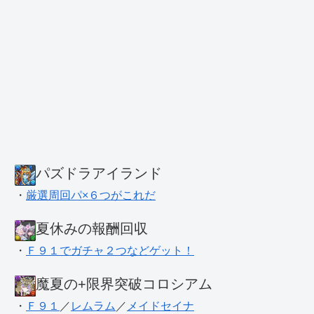
パズドラアイランド
・
厳選周回パ×６つがこれだ
夏休みの報酬回収
・
Ｆ９１でガチャ２つなどゲット！
魔夏の+限界突破コロシアム
・
Ｆ９１
／
レムラム
／
メイドセイナ