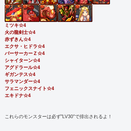
ミツキ☆4
火の龍剣士☆4
赤ずきん☆4
エクサ・ヒドラ☆4
バーサーカーＺ☆4
シャイターン☆4
アグドラール☆4
ギガンテス☆4
サラマンダー☆4
フェニックスナイト☆4
エキドナ☆4
これらのモンスターは必ず”LV30″で排出されるよ！