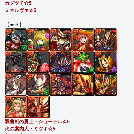
カグツチ☆5
ミネルヴァ☆5
【★５】
双曲剣の勇士・ショーテル☆5
火の案内人・ミツキ☆5