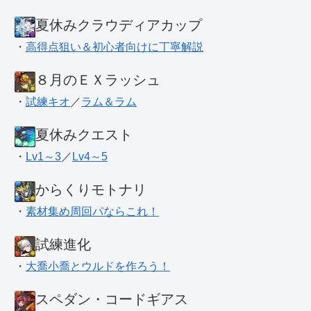
夏休みクラウディアカップ
・
高得点狙い＆初心者向けに丁寧解説
８月のＥＸラッシュ
・
試練キオ
／
ラム＆ラム
夏休みクエスト
・
Lv1～3
／
Lv4～5
からくりモトナリ
・
素材集め周回パならこれ！
試練進化
・
大喬小喬とウルドを作ろう！
スペダン・コードギアス