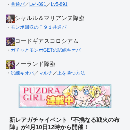
・
共通パ
／
Lv4-891
／
Lv5-891
シャルル＆マリアンヌ降臨
・
モンポ回収のＦ９１共通パ
コードギアスコロシアム
・
ガチャとモンポGETの試練キオパ
ノーランド降臨
・
試練キオパ
／
マルチ
／
上を勝つ方法
新レアガチャイベント『不撓なる戦火の布
陣』が4月10日12時から開催！