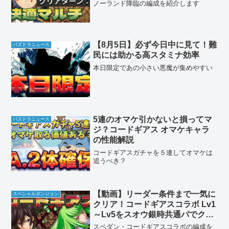
ノーランド降臨の編成を紹介します
【8月5日】必ず今日中に見て！難
パズドラニュース
民には助かる高スタミナ効率
本日限定であの小さい悪魔が集めやすい
5連のオマケ引かないと損ってマ
パズドラニュース
ジ？コードギアス オマケキャラ
の性能解説
コードギアスガチャを５連してオマケは
追うべき？
【動画】リーダー条件まで一気に
スペシャルダンジョン
クリア！コードギアスコラボ Lv1
～Lv5をスオウ銀時共通パでクリ
ア
スペダン・コードギアスコラボの編成を