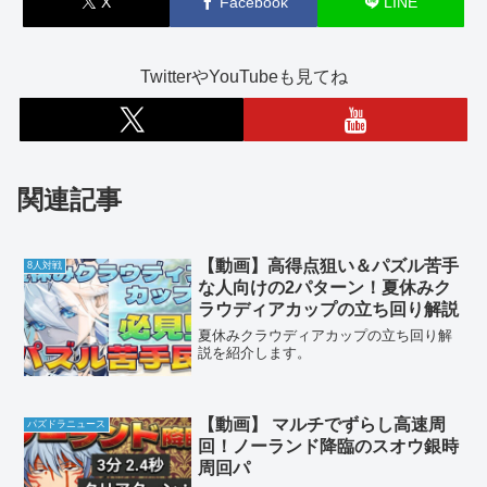
X
Facebook
LINE
TwitterやYouTubeも見てね
関連記事
【動画】高得点狙い＆パズル苦手
8人対戦
な人向けの2パターン！夏休みク
ラウディアカップの立ち回り解説
夏休みクラウディアカップの立ち回り解
説を紹介します。
【動画】 マルチでずらし高速周
パズドラニュース
回！ノーランド降臨のスオウ銀時
周回パ