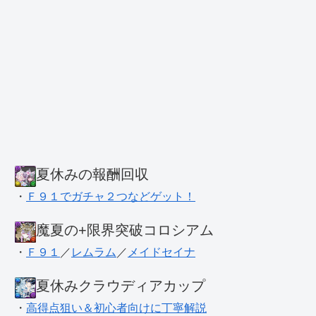
夏休みの報酬回収
・
Ｆ９１でガチャ２つなどゲット！
魔夏の+限界突破コロシアム
・
Ｆ９１
／
レムラム
／
メイドセイナ
夏休みクラウディアカップ
・
高得点狙い＆初心者向けに丁寧解説