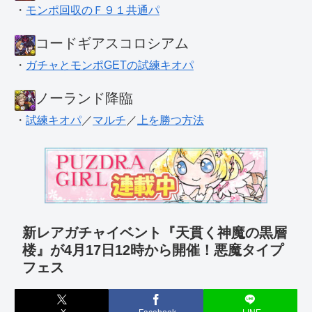
・
モンポ回収のＦ９１共通パ
コードギアスコロシアム
・
ガチャとモンポGETの試練キオパ
ノーランド降臨
・
試練キオパ
／
マルチ
／
上を勝つ方法
新レアガチャイベント『天貫く神魔の黒層
楼』が4月17日12時から開催！悪魔タイプ
フェス