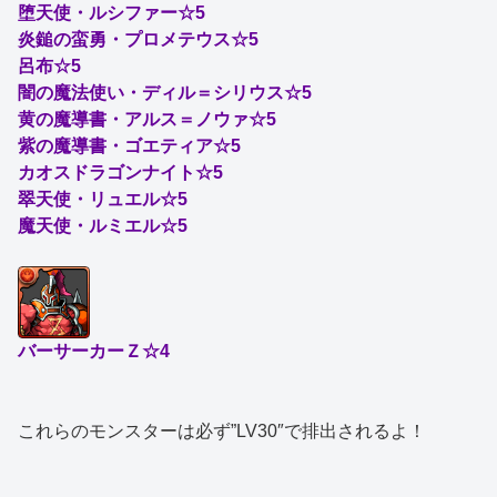
堕天使・ルシファー☆5
炎鎚の蛮勇・プロメテウス☆5
呂布☆5
闇の魔法使い・ディル＝シリウス☆5
黄の魔導書・アルス＝ノウァ☆5
紫の魔導書・ゴエティア☆5
カオスドラゴンナイト☆5
翠天使・リュエル☆5
魔天使・ルミエル☆5
バーサーカーＺ☆4
これらのモンスターは必ず”LV30″で排出されるよ！