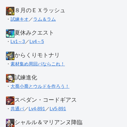
８月のＥＸラッシュ
・
試練キオ
／
ラム＆ラム
夏休みクエスト
・
Lv1～3
／
Lv4～5
からくりモトナリ
・
素材集め周回パならこれ！
試練進化
・
大喬小喬とウルドを作ろう！
スペダン・コードギアス
・
共通パ
／
Lv4-891
／
Lv5-891
シャルル＆マリアンヌ降臨