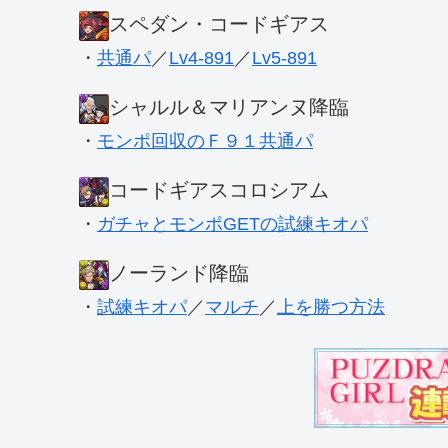
スペダン・コードギアス
・
共通パ
／
Lv4-891
／
Lv5-891
シャルル＆マリアンヌ降臨
・
モンポ回収のＦ９１共通パ
コードギアスコロシアム
・
ガチャとモンポGETの試練キオパ
ノーランド降臨
・
試練キオパ
／
マルチ
／
上を勝つ方法