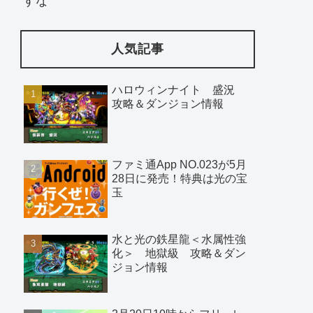
すな
人気記事
ハロウィンナイト 盛況
攻略＆ダンジョン情報
ファミ通App NO.023が5月
28日に発売！特典は光の宝
玉
水と光の鉄星龍＜水属性強
化＞ 地獄級 攻略＆ダン
ジョン情報