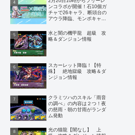
2月20日10時からフリーレ
ンコラボが開催！石10個ガ
チャで26キャラ、断頭台の
アウラ降臨、モンポキャラ
など
水と闇の機甲龍 超級 攻
略＆ダンジョン情報
スカーレット降臨！【特
殊】 絶地獄級 攻略＆ダ
ンジョン情報
クラミツハのスキル「雨音
の調べ」の内容は２つ！夜
の慈雨・朝の甘雨がランダ
ム発動
光の猫龍【闇なし】 上