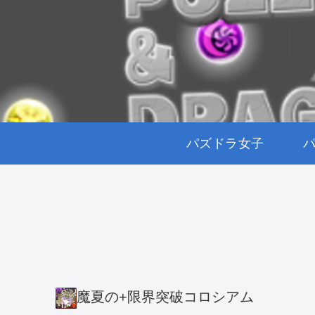
パズドラ女子
魔夏の+限界突破コロシアム