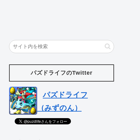
パズドライフのTwitter
パズドライフ
（みずのん）