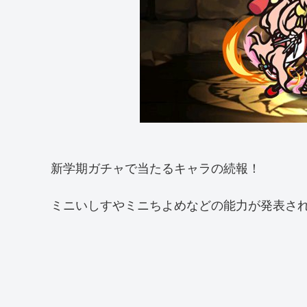
新学期ガチャで当たるキャラの続報！
ミニいしすやミニちよめなどの能力が発表さ