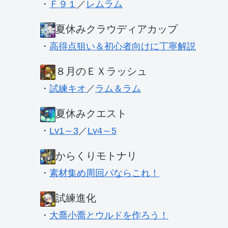
・
Ｆ９１
／
レムラム
夏休みクラウディアカップ
・
高得点狙い＆初心者向けに丁寧解説
８月のＥＸラッシュ
・
試練キオ
／
ラム＆ラム
夏休みクエスト
・
Lv1～3
／
Lv4～5
からくりモトナリ
・
素材集め周回パならこれ！
試練進化
・
大喬小喬とウルドを作ろう！