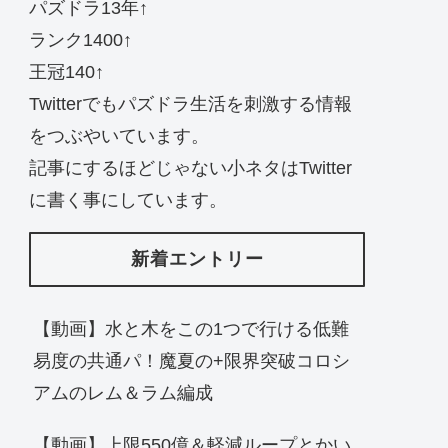
パズドラ13年↑
ランク1400↑
王冠140↑
Twitterでもパズドラ生活を刺激する情報
をつぶやいています。
記事にするほどじゃない小ネタはTwitter
に書く事にしています。
新着エントリー
【動画】水と木をこの1つで行ける低難
易度の共通パ！魔夏の+限界突破コロシ
アムのレム＆ラム編成
【動画】上限550億＆軽減ループとかい