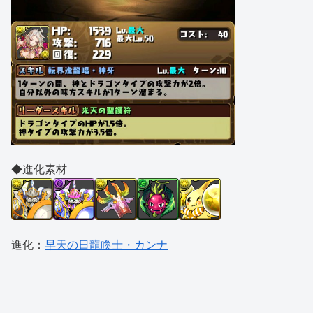
◆進化素材
進化：
早天の日龍喚士・カンナ