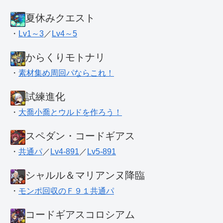
夏休みクエスト
・
Lv1～3
／
Lv4～5
からくりモトナリ
・
素材集め周回パならこれ！
試練進化
・
大喬小喬とウルドを作ろう！
スペダン・コードギアス
・
共通パ
／
Lv4-891
／
Lv5-891
シャルル＆マリアンヌ降臨
・
モンポ回収のＦ９１共通パ
コードギアスコロシアム