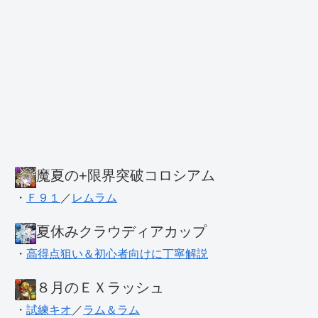
魔夏の+限界突破コロシアム
・
Ｆ９１
／
レムラム
夏休みクラウディアカップ
・
高得点狙い＆初心者向けに丁寧解説
８月のＥＸラッシュ
・
試練キオ
／
ラム＆ラム