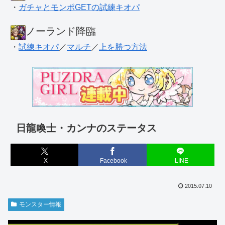
・
ガチャとモンポGETの試練キオパ
ノーランド降臨
・
試練キオパ
／
マルチ
／
上を勝つ方法
日龍喚士・カンナのステータス
X
Facebook
LINE
2015.07.10
モンスター情報